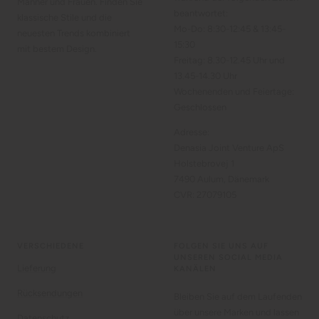
Männer und Frauen. Finden Sie
beantwortet:
klassische Stile und die
Mo-Do: 8:30-12:45 & 13:45-
neuesten Trends kombiniert
15:30
mit bestem Design.
Freitag: 8.30-12.45 Uhr und
13.45-14.30 Uhr
Wochenenden und Feiertage:
Geschlossen
Adresse:
Denasia Joint Venture ApS
Holstebrovej 1
7490 Aulum, Dänemark
CVR: 27079105
VERSCHIEDENE
FOLGEN SIE UNS AUF
UNSEREN SOCIAL MEDIA
Lieferung
KANÄLEN
Rücksendungen
Bleiben Sie auf dem Laufenden
über unsere Marken und lassen
Datenschutz