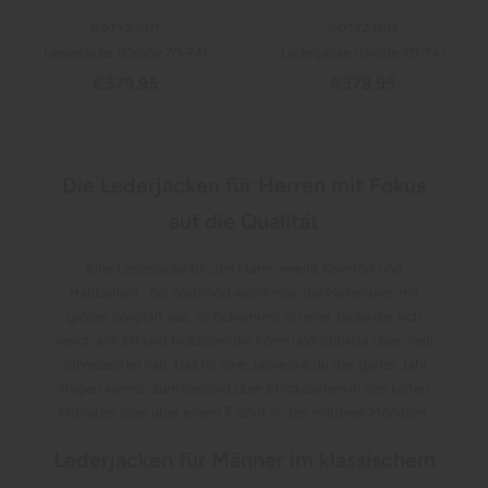
NOTYZ HIM
NOTYZ HIM
Lederjacke (Größe 70-74)
Lederjacke (Größe 70-74)
Angebotspreis
Angebotspreis
€379,95
€379,95
Die Lederjacken für Herren mit Fokus
auf die Qualität
Eine Lederjacke für den Mann vereint Komfort und
Haltbarkeit . Bei nordmod wählt man die Materialien mit
großer Sorgfalt aus, so bekommst du eine Jacke die sich
weich anfühlt und trotzdem die Form und Struktur über viele
Jahreszeiten hält. Das ist eine Jacke die du das ganze Jahr
tragen kannst, zum Beispiel über Stricksachen in den kalten
Monaten oder über einem T-Shirt in den milderen Monaten.
Lederjacken für Männer im klassischem