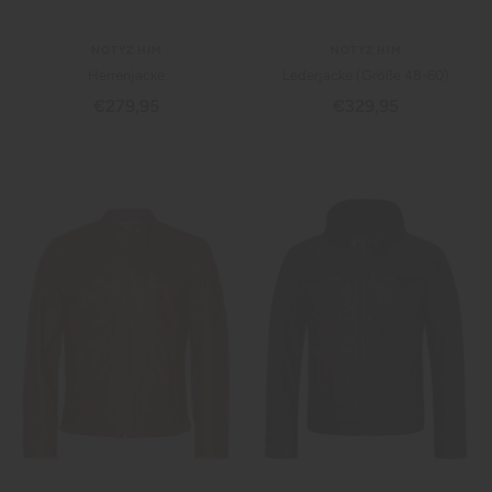
NOTYZ HIM
NOTYZ HIM
Herrenjacke
Lederjacke (Größe 48-60)
Angebotspreis
Angebotspreis
€279,95
€329,95