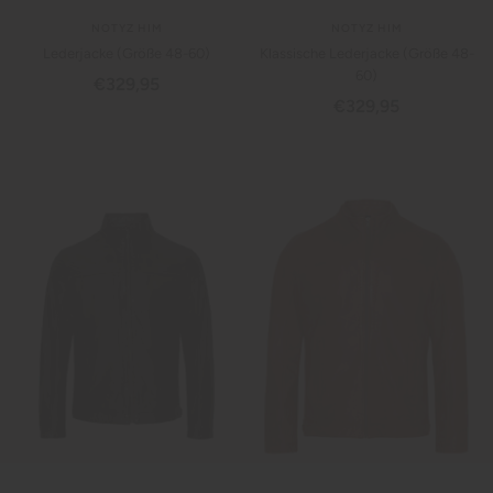
NOTYZ HIM
NOTYZ HIM
Lederjacke (Größe 48-60)
Klassische Lederjacke (Größe 48-
60)
Angebotspreis
€329,95
Angebotspreis
€329,95