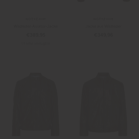
NOTYZ HIM
NOTYZ HIM
Wildleder-Aviator-Jacke
Jacke aus Wildleder
Angebotspreis
Angebotspreis
€389,95
€349,96
1 Farbe verfügbar