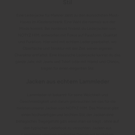
Stil
Eine Lederjacke für Männer zählt zu den ikonischsten Must-
Haves im Kleiderschrank. Eine Wahl die niemals aus der
Mode kommt. Bei nordmod findest du Lederjacken von
NOTYZ HIM
, entworfen mit Fokus auf Passform, Qualität
und Funktion. Hier wird mit echtem Leder gearbeitet, wo
Oberfläche und Struktur mit der Zeit seinen eigenen
Charakter entfaltet. Eine klassische Lederjacke kannst du das
ganze Jahr, mit Jeans und Tshirt oder mit Hemd und Chinos,
tragen für einen eleganten Stil.
Jacken aus echtem Lammleder
Lammleder ist bekannt für seine Weichheit und
Geschmeidigkeit und darum gebrauchen wir das für die
meisten unserer Jacken von NOTYZ HIM. Das Material gibt
einen hochwertigen und leichten Stil, der Jacken eine
behagliches Tragegefühl gibt wenn man sie trägt , ohne auf
den typischen Lederlook zu verzichten. Jacken aus
Lammleder vereinen markantes Design mit höchstem