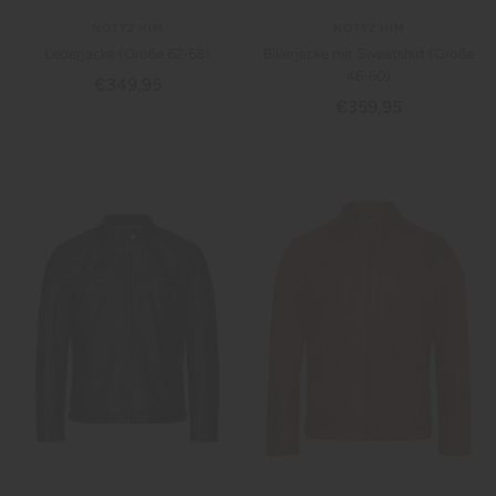
NOTYZ HIM
NOTYZ HIM
Lederjacke (Größe 62-68)
Bikerjacke mit Sweatshirt (Größe
46-60)
Angebotspreis
€349,95
Angebotspreis
€359,95