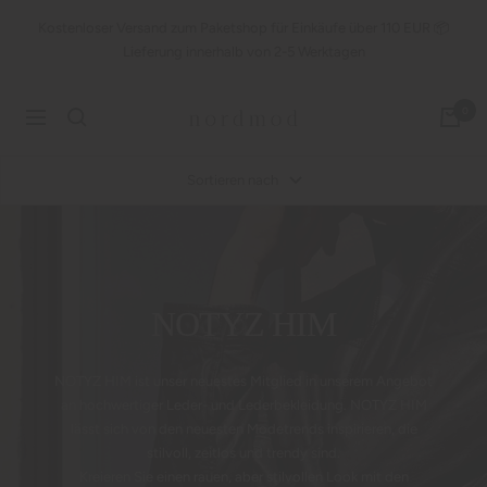
Direkt
Kostenloser Versand zum Paketshop für Einkäufe über 110 EUR 📦
zum
Lieferung innerhalb von 2-5 Werktagen
Inhalt
nordmod
0
Navigation
Sortieren nach
NOTYZ HIM
NOTYZ HIM ist unser neuestes Mitglied in unserem Angebot
an hochwertiger Leder- und Lederbekleidung. NOTYZ HIM
lässt sich von den neuesten Modetrends inspirieren, die
stilvoll, zeitlos und trendy sind.
Kreieren Sie einen rauen, aber stilvollen Look mit den