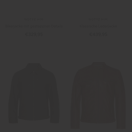
NOTYZ HIM
NOTYZ HIM
Bikerjacke mit gesteppten Details
Klassische Lederjacke
Angebotspreis
Angebotspreis
€329,95
€439,95