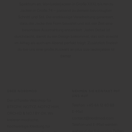
Spektrum ab: Von Lederjacken in Größe XXXL bis hin zu
Jacken in Größe 74 – passend zu deinem bevorzugten
Schnitt und Stil. Die erstklassige Verarbeitung garantiert,
dass die Jacke ihre Form bewahrt und mit der Zeit eine
besondere Ausstrahlung entwickelt. Jedes Detail ist
durchdacht, damit du ein Design bekommst, das sich sowohl
im Alltag als auch am Abend perfekt trägt. Zusätzlich findest
du bei uns eine große Auswahl an
plus size læderjakker til
damer
.
ÜBER NORDMOD
NEHMEN SIE KONTAKT MIT
UNS AUF
Der offizielle Webshop für
Telefon:
+45 44 12 40 88
BTFCPH, NOTYZ, NOTYZ HIM,
E-Mail:
ORCHID & NO.1 BY OX. Wir
contact@nordmod.com
kreieren modische,
Telefon und E-Mail werden
hochwertige Kleidung für
während der folgenden Zeiten