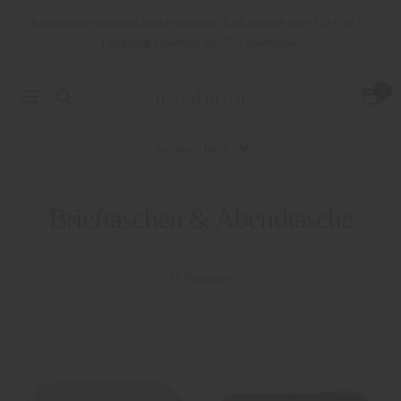
Direkt
Kostenloser Versand zum Paketshop für Einkäufe über 110 EUR 📦
zum
Lieferung innerhalb von 2-5 Werktagen
Inhalt
nordmod
0
Navigation
Sortieren nach
Brieftaschen & Abendtasche
17 Produkte