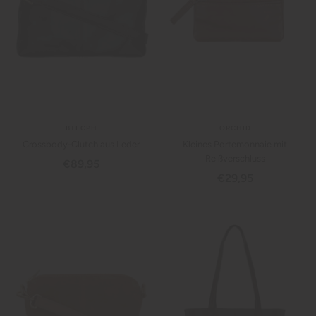
BTFCPH
ORCHID
Crossbody-Clutch aus Leder
Kleines Portemonnaie mit
Reißverschluss
Angebotspreis
€89,95
Angebotspreis
€29,95