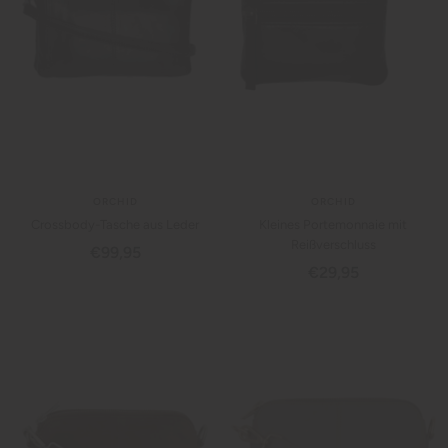
ORCHID
ORCHID
Crossbody-Tasche aus Leder
Kleines Portemonnaie mit
Reißverschluss
Angebotspreis
€99,95
Angebotspreis
€29,95