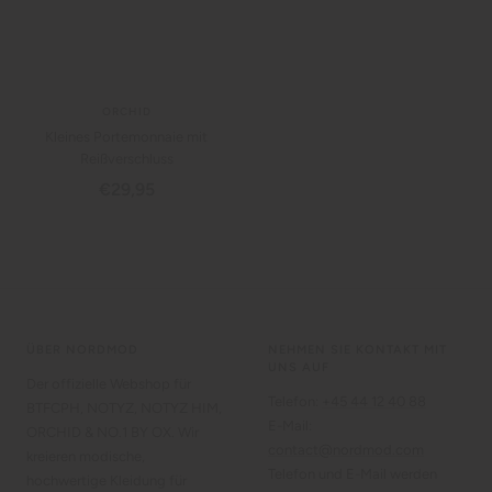
ORCHID
Kleines Portemonnaie mit
Reißverschluss
Angebotspreis
€29,95
ÜBER NORDMOD
NEHMEN SIE KONTAKT MIT
UNS AUF
Der offizielle Webshop für
Telefon:
+45 44 12 40 88
BTFCPH, NOTYZ, NOTYZ HIM,
E-Mail:
ORCHID & NO.1 BY OX. Wir
contact@nordmod.com
kreieren modische,
Telefon und E-Mail werden
hochwertige Kleidung für