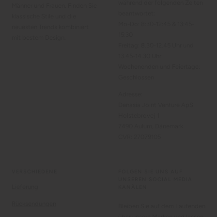
während der folgenden Zeiten
Männer und Frauen. Finden Sie
beantwortet:
klassische Stile und die
Mo-Do: 8:30-12:45 & 13:45-
neuesten Trends kombiniert
15:30
mit bestem Design.
Freitag: 8.30-12.45 Uhr und
13.45-14.30 Uhr
Wochenenden und Feiertage:
Geschlossen
Adresse:
Denasia Joint Venture ApS
Holstebrovej 1
7490 Aulum, Dänemark
CVR: 27079105
VERSCHIEDENE
FOLGEN SIE UNS AUF
UNSEREN SOCIAL MEDIA
Lieferung
KANÄLEN
Rücksendungen
Bleiben Sie auf dem Laufenden
über unsere Marken und lassen