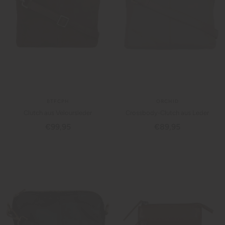
BTFCPH
ORCHID
Clutch aus Veloursleder
Crossbody-Clutch aus Leder
Angebotspreis
Angebotspreis
€99,95
€89,95