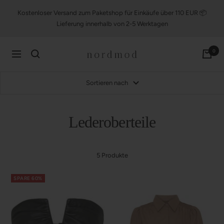
Direkt
Kostenloser Versand zum Paketshop für Einkäufe über 110 EUR 📦
zum
Lieferung innerhalb von 2-5 Werktagen
Inhalt
nordmod
0
Navigation
Sortieren nach
Lederoberteile
5 Produkte
SPARE 60%