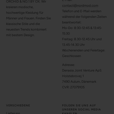
ORCHID & NO.1 BY OX. Wir
contact@nordmod.com
kreieren modische,
Telefon und E-Mail werden
hochwertige Kleidung für
während der folgenden Zeiten
Männer und Frauen. Finden Sie
beantwortet:
klassische Stile und die
Mo-Do: 8:30-12:45 & 13:45-
neuesten Trends kombiniert
15:30
mit bestem Design.
Freitag: 8.30-12.45 Uhr und
13.45-14.30 Uhr
Wochenenden und Feiertage:
Geschlossen
Adresse:
Denasia Joint Venture ApS
Holstebrovej 1
7490 Aulum, Dänemark
CVR: 27079105
VERSCHIEDENE
FOLGEN SIE UNS AUF
UNSEREN SOCIAL MEDIA
Lieferung
KANÄLEN