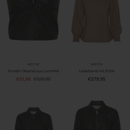
NOTYZ
NOTYZ
Korsett-Oberteil aus Lammfell
Lederhemd mit Kittel
Angebotspreis
Regulärer
Angebotspreis
€51,98
€129,95
€279,95
Preis