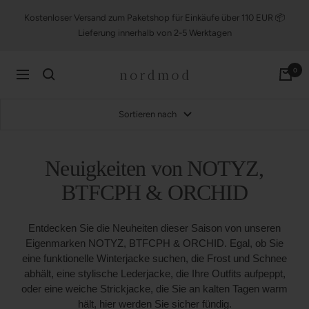
Direkt
Kostenloser Versand zum Paketshop für Einkäufe über 110 EUR 📦
zum
Lieferung innerhalb von 2-5 Werktagen
Inhalt
nordmod
0
Navigation
Sortieren nach
Neuigkeiten von NOTYZ,
BTFCPH & ORCHID
Entdecken Sie die Neuheiten dieser Saison von unseren
Eigenmarken NOTYZ, BTFCPH & ORCHID. Egal, ob Sie
eine funktionelle Winterjacke suchen, die Frost und Schnee
abhält, eine stylische Lederjacke, die Ihre Outfits aufpeppt,
oder eine weiche Strickjacke, die Sie an kalten Tagen warm
hält, hier werden Sie sicher fündig.