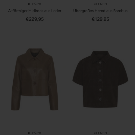
BTFCPH
BTFCPH
A-förmiger Midirock aus Leder
Übergroßes Hemd aus Bambus
Angebotspreis
Angebotspreis
€229,95
€129,95
BTFCPH
BTFCPH