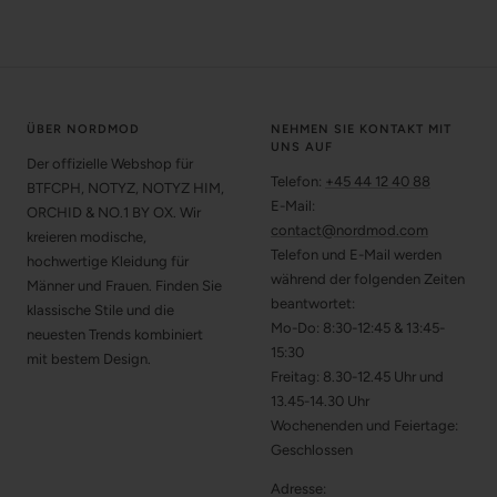
ÜBER NORDMOD
NEHMEN SIE KONTAKT MIT
UNS AUF
Der offizielle Webshop für
Telefon:
+45 44 12 40 88
BTFCPH, NOTYZ, NOTYZ HIM,
E-Mail:
ORCHID & NO.1 BY OX. Wir
contact@nordmod.com
kreieren modische,
Telefon und E-Mail werden
hochwertige Kleidung für
während der folgenden Zeiten
Männer und Frauen. Finden Sie
beantwortet:
klassische Stile und die
Mo-Do: 8:30-12:45 & 13:45-
neuesten Trends kombiniert
15:30
mit bestem Design.
Freitag: 8.30-12.45 Uhr und
13.45-14.30 Uhr
Wochenenden und Feiertage:
Geschlossen
Adresse: