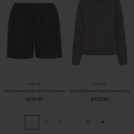
NOTYZ
BTFCPH
Kurze Ledershorts mit Sattelrücken
Strickjacke aus Kaschmirmischung
Angebotspreis
Angebotspreis
€119,95
€129,95
1
2
3
…
22