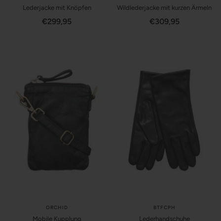
Lederjacke mit Knöpfen
Wildlederjacke mit kurzen Ärmeln
Angebotspreis
Angebotspreis
€299,95
€309,95
ORCHID
BTFCPH
Mobile Kupplung
Lederhandschuhe