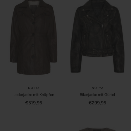
NOTYZ
NOTYZ
Lederjacke mit Knöpfen
Bikerjacke mit Gürtel
Angebotspreis
Angebotspreis
€319,95
€299,95