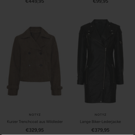
Angebotspreis
Angebotspreis
€449,95
€99,95
NOTYZ
NOTYZ
Kurzer Trenchcoat aus Wildleder
Lange Biker-Lederjacke
Angebotspreis
Angebotspreis
€329,95
€379,95