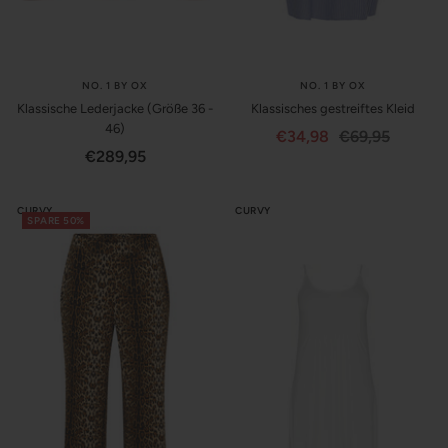
NO. 1 BY OX
NO. 1 BY OX
Klassische Lederjacke (Größe 36 -
Klassisches gestreiftes Kleid
46)
Angebotspreis
Regulärer
€34,98
€69,95
Angebotspreis
€289,95
Preis
CURVY
CURVY
SPARE 50%