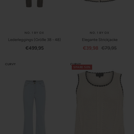
NO. 1 BY OX
NO. 1 BY OX
Lederleggings (Größe 38 - 48)
Elegante Strickjacke
Angebotspreis
Angebotspreis
Regulärer
€499,95
€39,98
€79,95
Preis
CURVY
CURVY
SPARE 50%