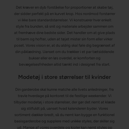
Det kræver en dyb forståelse for proportioner at skabe tøj,
der sidder perfekt på en kurvet krop. Hos nordmod forstørrer
vi ikke bare standardstørrelser. Vi konstruerer hver enkelt
style fra bunden, så snit og materiale arbejder sammen om
at fremhæve dine bedste sider. Det handler om at give plads
til barm og hofter, uden at tøjet mister sin form eller virker
poset. Vores vision er, at du aldrig skal føle dig begrænset af
din påklædning. Uanset om du trækker i et par tætsiddende
bukser eller en løs overdel, er komforten og
bevægelsesfriheden altid tænkt ind i designet fra start.
Modetøj i store størrelser til kvinder
Din garderobe skal kunne matche alle livets anledninger, fra
travle hverdage på kontoret til de festlige weekender. Vi
tilbyder modetøj i store størrelser, der gør det nemt at klæde
sig stilfuldt på, uanset hvad kalenderen byder. Vores
sortiment dækker bredt, så du nemt kan bygge en funktionel
basisgarderobe og supplere med unikke styles, der skiller sig
ud. Mange af vores overdele og kjoler kan nemt styles op