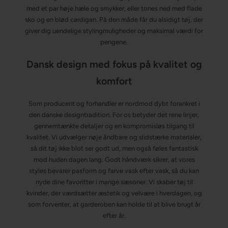
med et par høje hæle og smykker, eller tones ned med flade
sko og en blød cardigan. På den måde får du alsidigt tøj, der
giver dig uendelige stylingmuligheder og maksimal værdi for
pengene.
Dansk design med fokus på kvalitet og
komfort
Som producent og forhandler er nordmod dybt forankret i
den danske designtradition. For os betyder det rene linjer,
gennemtænkte detaljer og en kompromisløs tilgang til
kvalitet. Vi udvælger nøje åndbare og slidstærke materialer,
så dit tøj ikke blot ser godt ud, men også føles fantastisk
mod huden dagen lang. Godt håndværk sikrer, at vores
styles bevarer pasform og farve vask efter vask, så du kan
nyde dine favoritter i mange sæsoner. Vi skaber tøj til
kvinder, der værdsætter æstetik og velvære i hverdagen, og
som forventer, at garderoben kan holde til at blive brugt år
efter år.