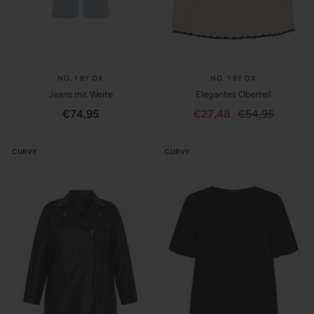
NO. 1 BY OX
NO. 1 BY OX
Jeans mit Weite
Elegantes Oberteil
Angebotspreis
Angebotspreis
Regulärer
€74,95
€27,48
€54,95
Preis
CURVY
CURVY