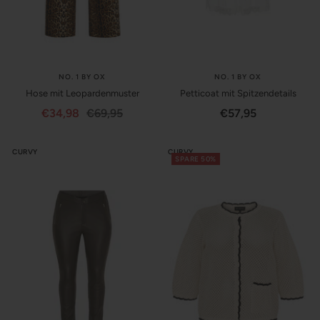
NO. 1 BY OX
NO. 1 BY OX
Hose mit Leopardenmuster
Petticoat mit Spitzendetails
Angebotspreis
Regulärer
Angebotspreis
€34,98
€69,95
€57,95
Preis
CURVY
CURVY
SPARE 50%