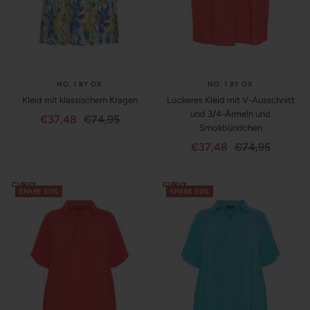
NO. 1 BY OX
NO. 1 BY OX
Kleid mit klassischem Kragen
Lockeres Kleid mit V-Ausschnitt
und 3/4-Ärmeln und
Angebotspreis
Regulärer
€37,48
€74,95
Smokbündchen
Preis
Angebotspreis
Regulärer
€37,48
€74,95
Preis
CURVY
CURVY
SPARE 50%
SPARE 50%