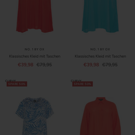
NO. 1 BY OX
NO. 1 BY OX
Klassisches Kleid mit Taschen
Klassisches Kleid mit Taschen
Angebotspreis
Regulärer
Angebotspreis
Regulärer
€39,98
€79,95
€39,98
€79,95
Preis
Preis
CURVY
CURVY
SPARE 50%
SPARE 50%