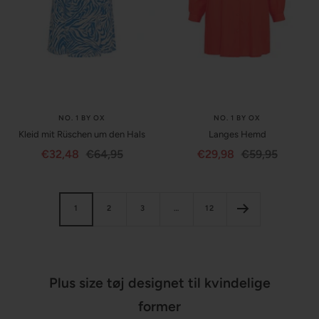
NO. 1 BY OX
NO. 1 BY OX
Kleid mit Rüschen um den Hals
Langes Hemd
Angebotspreis
Regulärer
Angebotspreis
Regulärer
€32,48
€64,95
€29,98
€59,95
Preis
Preis
1
2
3
…
12
Plus size tøj designet til kvindelige
former