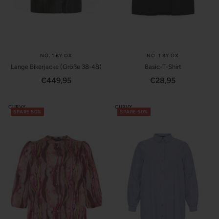
NO. 1 BY OX
NO. 1 BY OX
Lange Bikerjacke (Größe 38-48)
Basic-T-Shirt
Angebotspreis
Angebotspreis
€449,95
€28,95
CURVY
CURVY
SPARE 50%
SPARE 50%