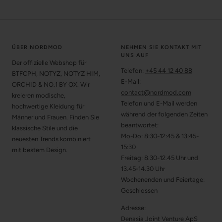
ÜBER NORDMOD
NEHMEN SIE KONTAKT MIT
UNS AUF
Der offizielle Webshop für
Telefon:
+45 44 12 40 88
BTFCPH, NOTYZ, NOTYZ HIM,
E-Mail:
ORCHID & NO.1 BY OX. Wir
contact@nordmod.com
kreieren modische,
Telefon und E-Mail werden
hochwertige Kleidung für
während der folgenden Zeiten
Männer und Frauen. Finden Sie
beantwortet:
klassische Stile und die
Mo-Do: 8:30-12:45 & 13:45-
neuesten Trends kombiniert
15:30
mit bestem Design.
Freitag: 8.30-12.45 Uhr und
13.45-14.30 Uhr
Wochenenden und Feiertage:
Geschlossen
Adresse:
Denasia Joint Venture ApS