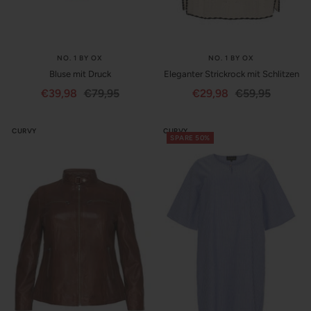
NO. 1 BY OX
NO. 1 BY OX
Bluse mit Druck
Eleganter Strickrock mit Schlitzen
Angebotspreis
Regulärer
Angebotspreis
Regulärer
€39,98
€79,95
€29,98
€59,95
Preis
Preis
CURVY
CURVY
SPARE 50%