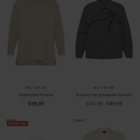
NO. 1 BY OX
NO. 1 BY OX
Gestrickter Poncho
Pullover mit schwarzer Schleife
Angebotspreis
Angebotspreis
Regulärer
€99,95
€44,98
€89,95
Preis
CURVY
CURVY
SPARE 50%