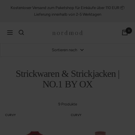
Direkt
Kostenloser Versand zum Paketshop für Einkäufe über 110 EUR 📦
zum
Lieferung innerhalb von 2-5 Werktagen
Inhalt
nordmod
0
Navigation
Sortieren nach
Strickwaren & Strickjacken |
NO.1 BY OX
9 Produkte
CURVY
CURVY