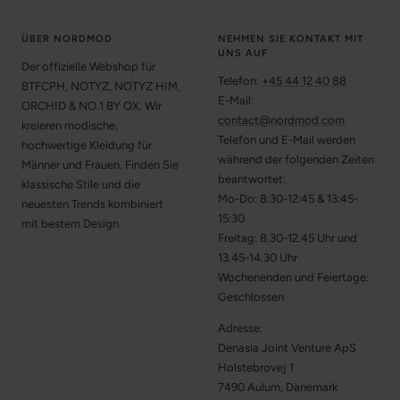
ÜBER NORDMOD
NEHMEN SIE KONTAKT MIT
UNS AUF
Der offizielle Webshop für
Telefon:
+45 44 12 40 88
BTFCPH, NOTYZ, NOTYZ HIM,
E-Mail:
ORCHID & NO.1 BY OX. Wir
contact@nordmod.com
kreieren modische,
Telefon und E-Mail werden
hochwertige Kleidung für
während der folgenden Zeiten
Männer und Frauen. Finden Sie
beantwortet:
klassische Stile und die
Mo-Do: 8:30-12:45 & 13:45-
neuesten Trends kombiniert
15:30
mit bestem Design.
Freitag: 8.30-12.45 Uhr und
13.45-14.30 Uhr
Wochenenden und Feiertage:
Geschlossen
Adresse:
Denasia Joint Venture ApS
Holstebrovej 1
7490 Aulum, Dänemark