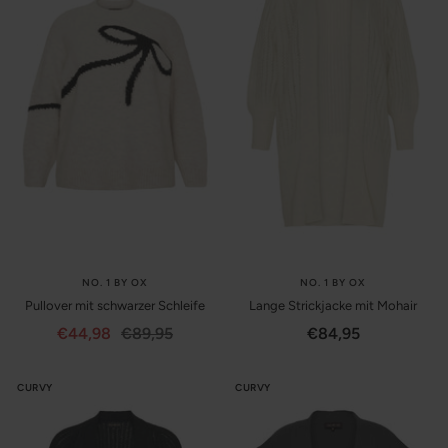
NO. 1 BY OX
NO. 1 BY OX
Pullover mit schwarzer Schleife
Lange Strickjacke mit Mohair
Angebotspreis
Regulärer
Angebotspreis
€44,98
€89,95
€84,95
Preis
CURVY
CURVY