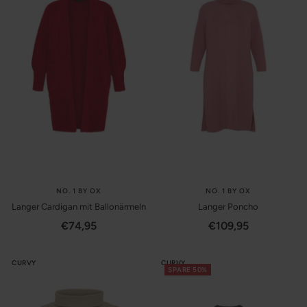
NO. 1 BY OX
NO. 1 BY OX
Langer Cardigan mit Ballonärmeln
Langer Poncho
Angebotspreis
Angebotspreis
€74,95
€109,95
CURVY
CURVY
SPARE 50%