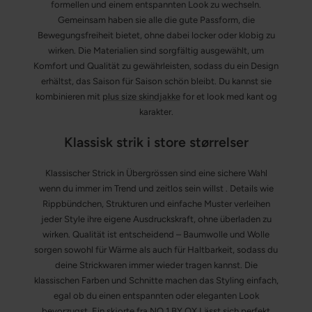
formellen und einem entspannten Look zu wechseln.
Gemeinsam haben sie alle die gute Passform, die
Bewegungsfreiheit bietet, ohne dabei locker oder klobig zu
wirken. Die Materialien sind sorgfältig ausgewählt, um
Komfort und Qualität zu gewährleisten, sodass du ein Design
erhältst, das Saison für Saison schön bleibt. Du kannst sie
kombinieren mit
plus size skindjakke
for et look med kant og
karakter.
Klassisk strik i store størrelser
Klassischer Strick in Übergrössen sind eine sichere Wahl
wenn du immer im Trend und zeitlos sein willst . Details wie
Rippbündchen, Strukturen und einfache Muster verleihen
jeder Style ihre eigene Ausdruckskraft, ohne überladen zu
wirken. Qualität ist entscheidend – Baumwolle und Wolle
sorgen sowohl für Wärme als auch für Haltbarkeit, sodass du
deine Strickwaren immer wieder tragen kannst. Die
klassischen Farben und Schnitte machen das Styling einfach,
egal ob du einen entspannten oder eleganten Look
bevorzugst. Ein
skjorte fra NO.1 BY OX
Lässt sich perfekt