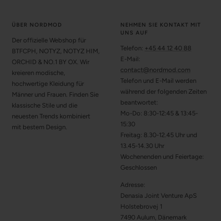
ÜBER NORDMOD
NEHMEN SIE KONTAKT MIT
UNS AUF
Der offizielle Webshop für
Telefon:
+45 44 12 40 88
BTFCPH, NOTYZ, NOTYZ HIM,
E-Mail:
ORCHID & NO.1 BY OX. Wir
contact@nordmod.com
kreieren modische,
Telefon und E-Mail werden
hochwertige Kleidung für
während der folgenden Zeiten
Männer und Frauen. Finden Sie
beantwortet:
klassische Stile und die
Mo-Do: 8:30-12:45 & 13:45-
neuesten Trends kombiniert
15:30
mit bestem Design.
Freitag: 8.30-12.45 Uhr und
13.45-14.30 Uhr
Wochenenden und Feiertage:
Geschlossen
Adresse:
Denasia Joint Venture ApS
Holstebrovej 1
7490 Aulum, Dänemark