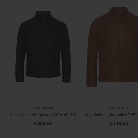
NOTYZ HIM
NOTYZ HIM
Klassische Lederjacke (Größe 48-60)
Klassische Lederjacke (Größ
Angebotspreis
Angebotspre
€329,95
€349,95