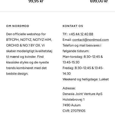
Udsalgspris
Udsalgspris
99,95 kr
699,00 kr
OM NORDMOD
KONTAKT OS
Den officielle webshop for
Tlf.:
+45 44 12 40 88
BTFCPH, NOTYZ, NOTYZ HIM,
Email:
contact@nordmod.com
ORCHID & NO.1 BY OX. Vi
Telefon og mail besvares i
skaber moderigtigt kvalitetstøj
følgende tidsrum:
til mænd og kvinder. Find
Man-torsdag: 8:30–12:45 &
klassiske styles og de nyeste
13:45-15:30
trends kombineret med det
Fredag: 8:30–12:45 & 13:45-
bedste design.
14:30
Weekend og helligdage: Lukket
Adresse:
Denasia Joint Venture ApS
Holstebrovej 1
7490 Aulum
CVR: 27079105