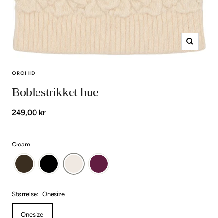
Zoom
ORCHID
Boblestrikket hue
Udsalgspris
249,00 kr
Cream
Størrelse:
Onesize
Onesize