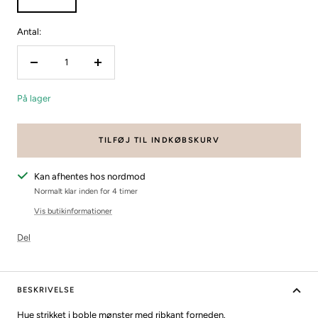
Antal:
Reducer
Forøg
mængden
mængden
På lager
TILFØJ TIL INDKØBSKURV
Kan afhentes hos nordmod
Normalt klar inden for 4 timer
Vis butikinformationer
Del
BESKRIVELSE
Hue strikket i boble mønster med ribkant forneden.