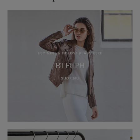
FEMININE & TIDLØSE KLASSIKERE
BTFCPH
SHOP NU