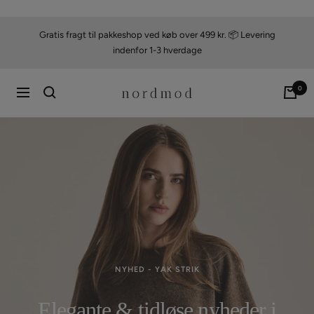
Videre
til
Gratis fragt til pakkeshop ved køb over 499 kr. 📦 Levering
indhold
indenfor 1-3 hverdage
0
nordmod
Navigation
NYHED - YAK STRIK
Elegante & tidløse nyheder i