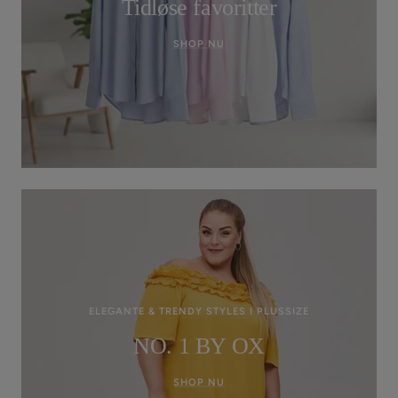
Tidløse favoritter
SHOP NU
ELEGANTE & TRENDY STYLES I PLUSSIZE
NO. 1 BY OX
SHOP NU