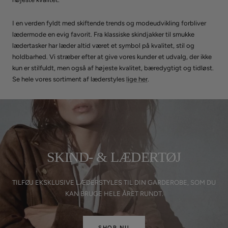
I en verden fyldt med skiftende trends og modeudvikling forbliver
lædermode en evig favorit. Fra klassiske skindjakker til smukke
lædertasker har læder altid været et symbol på kvalitet, stil og
holdbarhed. Vi stræber efter at give vores kunder et udvalg, der ikke
kun er stilfuldt, men også af højeste kvalitet, bæredygtigt og tidløst.
Se hele vores sortiment af læderstyles
lige her
.
SKIND- & LÆDERTØJ
TILFØJ EKSKLUSIVE LÆDERSTYLES TIL DIN GARDEROBE, SOM DU
KAN BRUGE HELE ÅRET RUNDT.
SHOP NU