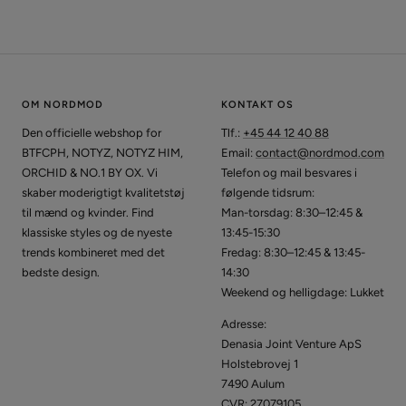
OM NORDMOD
KONTAKT OS
Den officielle webshop for
Tlf.:
+45 44 12 40 88
BTFCPH, NOTYZ, NOTYZ HIM,
Email:
contact@nordmod.com
ORCHID & NO.1 BY OX. Vi
Telefon og mail besvares i
skaber moderigtigt kvalitetstøj
følgende tidsrum:
til mænd og kvinder. Find
Man-torsdag: 8:30–12:45 &
klassiske styles og de nyeste
13:45-15:30
trends kombineret med det
Fredag: 8:30–12:45 & 13:45-
bedste design.
14:30
Weekend og helligdage: Lukket
Adresse:
Denasia Joint Venture ApS
Holstebrovej 1
7490 Aulum
CVR: 27079105