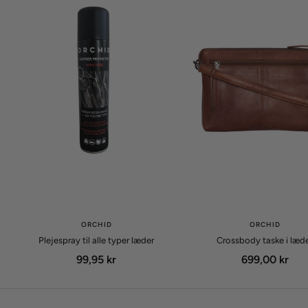
ORCHID
ORCHID
Plejespray til alle typer læder
Crossbody taske i læd
Udsalgspris
Udsalgspris
99,95 kr
699,00 kr