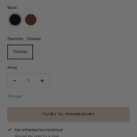
Black
Størrelse:
Onesize
Onesize
Antal:
Reducer
Forøg
mængden
mængden
På lager
TILFØJ TIL INDKØBSKURV
Kan afhentes hos nordmod
Normalt klar inden for 4 timer