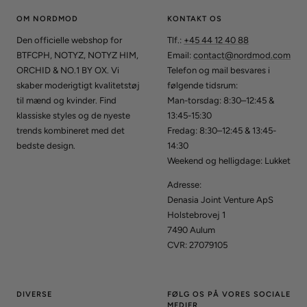
OM NORDMOD
KONTAKT OS
Den officielle webshop for
Tlf.:
+45 44 12 40 88
BTFCPH, NOTYZ, NOTYZ HIM,
Email:
contact@nordmod.com
ORCHID & NO.1 BY OX. Vi
Telefon og mail besvares i
skaber moderigtigt kvalitetstøj
følgende tidsrum:
til mænd og kvinder. Find
Man-torsdag: 8:30–12:45 &
klassiske styles og de nyeste
13:45-15:30
trends kombineret med det
Fredag: 8:30–12:45 & 13:45-
bedste design.
14:30
Weekend og helligdage: Lukket
Adresse:
Denasia Joint Venture ApS
Holstebrovej 1
7490 Aulum
CVR: 27079105
DIVERSE
FØLG OS PÅ VORES SOCIALE
MEDIER