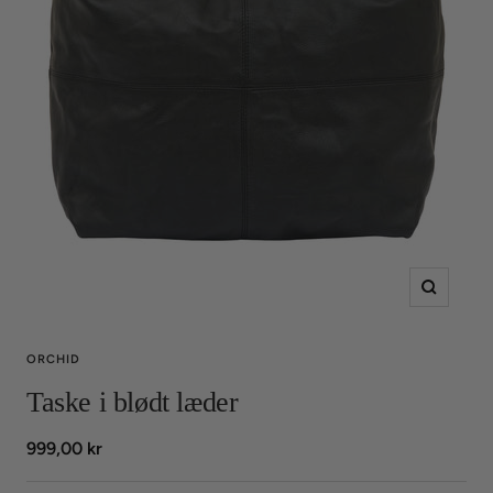
Zoom
ORCHID
Taske i blødt læder
Udsalgspris
999,00 kr