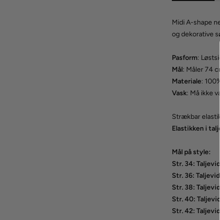
Midi A-shape ne
og dekorative 
Pasform
: Løsts
Mål
: Måler 74 cm
Materiale
: 100
Vask
: Må ikke 
Strækbar elastik 
Elastikken i talj
Mål på style
:
Str. 34: Taljev
Str. 36: Taljev
Str. 38: Taljev
Str. 40: Taljev
Str. 42: Taljev