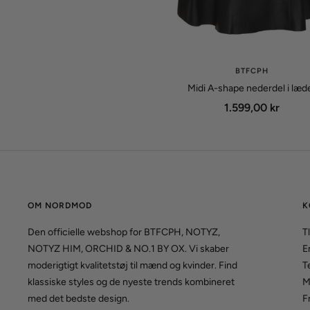
BTFCPH
Midi A-shape nederdel i læd
Udsalgspris
1.599,00 kr
OM NORDMOD
K
Den officielle webshop for BTFCPH, NOTYZ,
Tl
NOTYZ HIM, ORCHID & NO.1 BY OX. Vi skaber
E
moderigtigt kvalitetstøj til mænd og kvinder. Find
T
klassiske styles og de nyeste trends kombineret
M
med det bedste design.
F