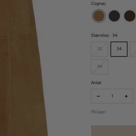
Cognac
Størrelse:
34
32
34
46
Antal:
Reducer
Forø
mængden
mæn
På lager