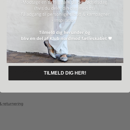
idde 113 cm. - Indvendig benlængde 59,5 cm.
idde 118 cm. - Indvendig benlængde 61 cm.
å, at materialer af naturlig oprindelse kan variere i farven.
t produktet imprægneres med en plejespray til læder inden brug. Regel
længer produktets levetid.
TILMELD DIG HER!
87
& returnering