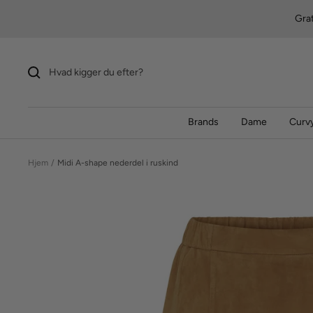
Videre
Grat
til
indhold
Brands
Dame
Curvy
Hjem
Midi A-shape nederdel i ruskind