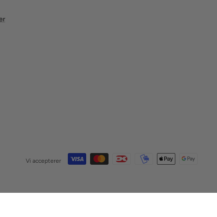
er
Vi accepterer