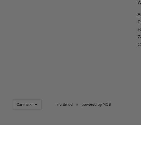
W
A
D
H
7
C
Danmark
nordmod
powered by MCB