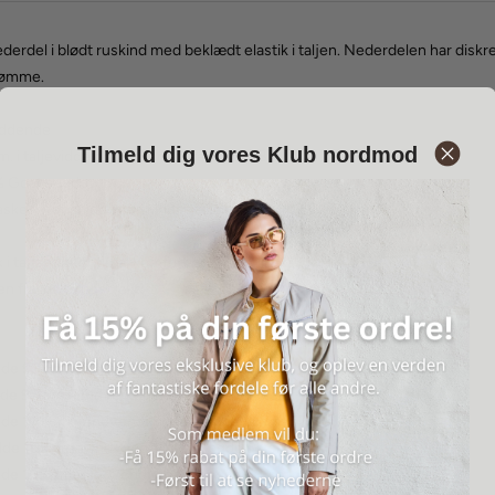
derdel i blødt ruskind med beklædt elastik i taljen. Nederdelen har disk
sømme.
iddende
Tilmeld dig vores Klub nordmod
. i taljevidde og 79,5 cm. foran i str. 38
% Goat suede
vaskes. Rensning ved skindspecialist
i taljen for optimal komfort og fleksibilitet.
en fra løs til udstrakt:
idde 93 cm. - Indvendig benlængde 55 cm.
idde 97 cm. - Indvendig benlængde 55,5 cm.
idde 101 cm. - Indvendig benlængde 56 cm.
idde 105 cm. - Indvendig benlængde 57 cm.
idde 109 cm. - Indvendig benlængde 58 cm.