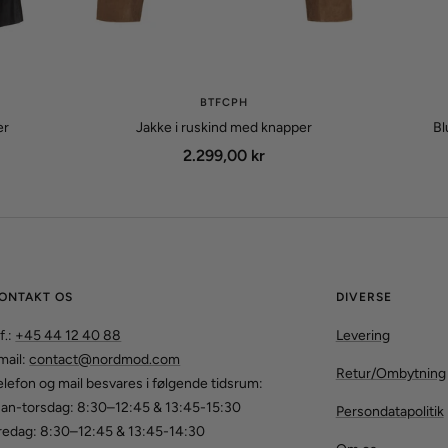
BTFCPH
er
Jakke i ruskind med knapper
Bl
Udsalgspris
2.299,00 kr
ONTAKT OS
DIVERSE
f.:
+45 44 12 40 88
Levering
mail:
contact@nordmod.com
Retur/Ombytning
elefon og mail besvares i følgende tidsrum:
an-torsdag: 8:30–12:45 & 13:45-15:30
Persondatapolitik
redag: 8:30–12:45 & 13:45-14:30