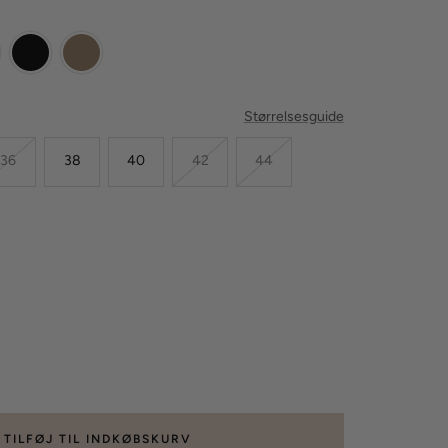
Størrelsesguide
36
38
40
42
44
g
gden
TILFØJ TIL INDKØBSKURV