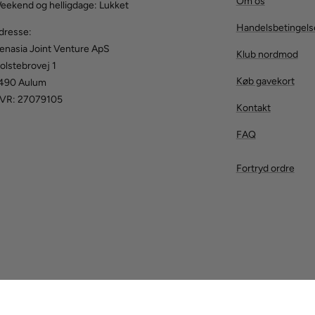
Om os
eekend og helligdage: Lukket
Handelsbetingels
dresse:
enasia Joint Venture ApS
Klub nordmod
olstebrovej 1
Køb gavekort
490 Aulum
VR: 27079105
Kontakt
FAQ
Fortryd ordre