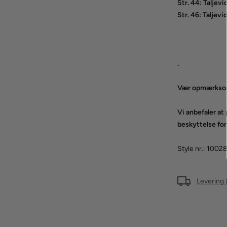
Str. 44: Taljev
Str. 46: Taljev
.
Vær opmærksom p
Vi anbefaler a
beskyttelse for
Style nr.: 1002
Levering 