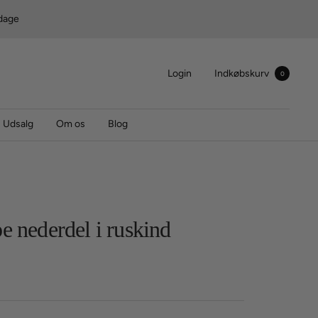
rdage
Login
Indkøbskurv
0
Udsalg
Om os
Blog
e nederdel i ruskind
s
r