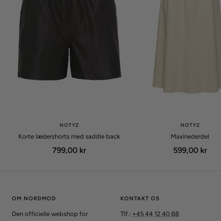
NOTYZ
NOTYZ
Korte lædershorts med saddle back
Maxinederdel
Udsalgspris
Udsalgspris
799,00 kr
599,00 kr
OM NORDMOD
KONTAKT OS
Den officielle webshop for
Tlf.:
+45 44 12 40 88