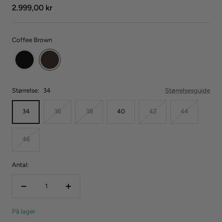
Udsalgspris
2.999,00 kr
Coffee Brown
Størrelse:
34
Størrelsesguide
34
36
38
40
42
44
46
Antal:
Reducer
Forøg
mængden
mængden
På lager