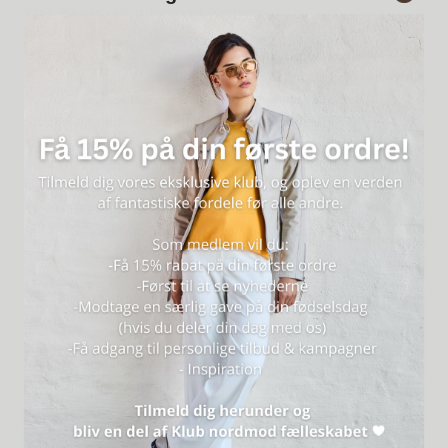
Vask:
Må ikke vaskes. Rens ved skindspecialist
Mål på style
:
Str. 34: Taljevidde 76 cm. - Indvendig benlængde 80 cm.
Str. 36: Taljevidde 80 cm. - Indvendig benlængde 81 cm.
Str. 38: Taljevidde 84 cm. - Indvendig benlængde 81 cm.
Str. 40: Taljevidde 88 cm. - Indvendig benlængde 82 cm.
Str. 42: Taljevidde 92 cm. - Indvendig benlængde 82 cm.
Str. 44: Taljevidde 96 cm. - Indvendig benlængde 82 cm.
Str. 46: Taljevidde 100 cm. - Indvendig benlængde 82 cm.
Str. 48: Taljevidde 106 cm. - Indvendig benlængde 82 cm.
Vær opmærksom på, at materialer af naturlig oprindelse kan variere i
farven.
Vi anbefaler at produktet imprægneres med en plejespray til læder
inden brug. Regelmæssig beskyttelse forlænger produktets levetid.
Style nr.: 11135