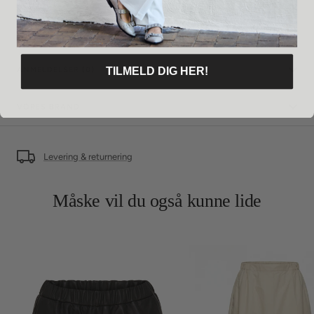
PLEJE
TILMELD DIG HER!
ANMELDELSER (0)
VORES BRAND
Levering & returnering
Måske vil du også kunne lide