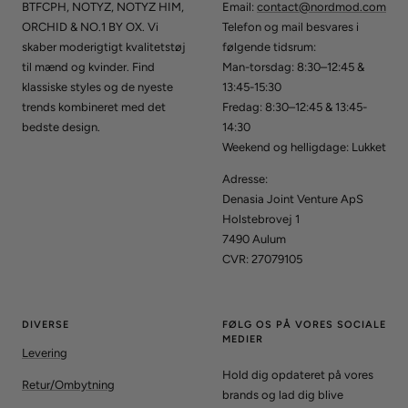
BTFCPH, NOTYZ, NOTYZ HIM,
Email:
contact@nordmod.com
ORCHID & NO.1 BY OX. Vi
Telefon og mail besvares i
skaber moderigtigt kvalitetstøj
følgende tidsrum:
til mænd og kvinder. Find
Man-torsdag: 8:30–12:45 &
klassiske styles og de nyeste
13:45-15:30
trends kombineret med det
Fredag: 8:30–12:45 & 13:45-
bedste design.
14:30
Weekend og helligdage: Lukket
Adresse:
Denasia Joint Venture ApS
Holstebrovej 1
7490 Aulum
CVR: 27079105
DIVERSE
FØLG OS PÅ VORES SOCIALE
MEDIER
Levering
Hold dig opdateret på vores
Retur/Ombytning
brands og lad dig blive