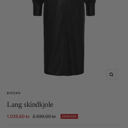
Zoom
BTFCPH
Lang skindkjole
Udsalgspris
Normalpris
1.039,60 kr
2.599,00 kr
SPAR 60%