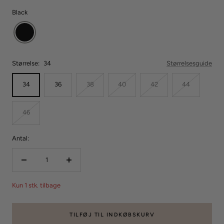
Black
Størrelse:
34
Størrelsesguide
34
36
38
40
42
44
46
Antal:
Reducer
Forøg
mængden
mængden
Kun 1 stk. tilbage
TILFØJ TIL INDKØBSKURV