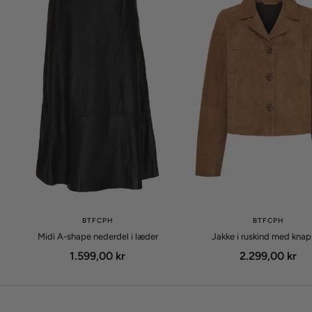
BTFCPH
BTFCPH
Midi A-shape nederdel i læder
Jakke i ruskind med kna
Udsalgspris
Udsalgspris
1.599,00 kr
2.299,00 kr