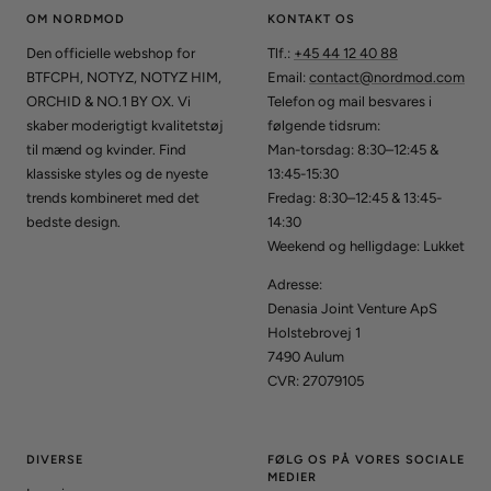
OM NORDMOD
KONTAKT OS
Den officielle webshop for
Tlf.:
+45 44 12 40 88
BTFCPH, NOTYZ, NOTYZ HIM,
Email:
contact@nordmod.com
ORCHID & NO.1 BY OX. Vi
Telefon og mail besvares i
skaber moderigtigt kvalitetstøj
følgende tidsrum:
til mænd og kvinder. Find
Man-torsdag: 8:30–12:45 &
klassiske styles og de nyeste
13:45-15:30
trends kombineret med det
Fredag: 8:30–12:45 & 13:45-
bedste design.
14:30
Weekend og helligdage: Lukket
Adresse:
Denasia Joint Venture ApS
Holstebrovej 1
7490 Aulum
CVR: 27079105
DIVERSE
FØLG OS PÅ VORES SOCIALE
MEDIER