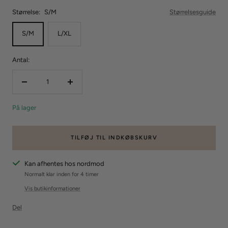
Størrelse:
S/M
Størrelsesguide
S/M
L/XL
Antal:
Reducer
Forøg
mængden
mængden
På lager
TILFØJ TIL INDKØBSKURV
Kan afhentes hos nordmod
Normalt klar inden for 4 timer
Vis butikinformationer
Del