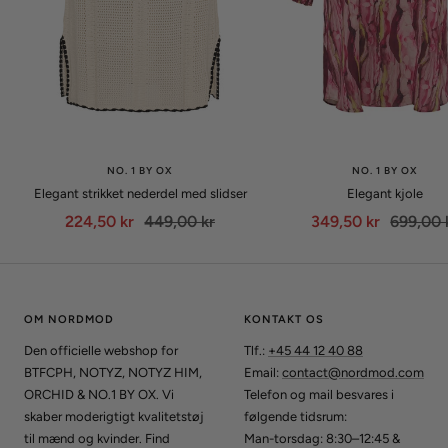
NO. 1 BY OX
NO. 1 BY OX
Elegant strikket nederdel med slidser
Elegant kjole
Udsalgspris
Normalpris
Udsalgspris
Normalp
224,50 kr
449,00 kr
349,50 kr
699,00 
OM NORDMOD
KONTAKT OS
Den officielle webshop for
Tlf.:
+45 44 12 40 88
BTFCPH, NOTYZ, NOTYZ HIM,
Email:
contact@nordmod.com
ORCHID & NO.1 BY OX. Vi
Telefon og mail besvares i
skaber moderigtigt kvalitetstøj
følgende tidsrum:
til mænd og kvinder. Find
Man-torsdag: 8:30–12:45 &