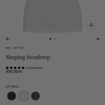
Zoom
Gå
Gå
til
til
NO. 1 BY OX
slide
slide
Shaping blondetop
1
2
1 anmeldelse
Udsalgspris
300,00 kr
Off White