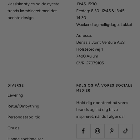
klassiske styles og de nyeste
13:45-15:30
trends kombineret med det
Fredag: 8:30–12:45 & 13:45-
bedste design.
14:30
Weekend og helligdage: Lukket
Adresse:
Denasia Joint Venture ApS
Holstebrovej 1
7490 Aulum
CVR: 27079105
DIVERSE
FØLG OS PÅ VORES SOCIALE
MEDIER
Levering
Hold dig opdateret på vores
Retur/Ombytning
brands og lad dig blive
inspireret, når du følger os!
Persondatapolitik
Om os
Handelsbetingelser