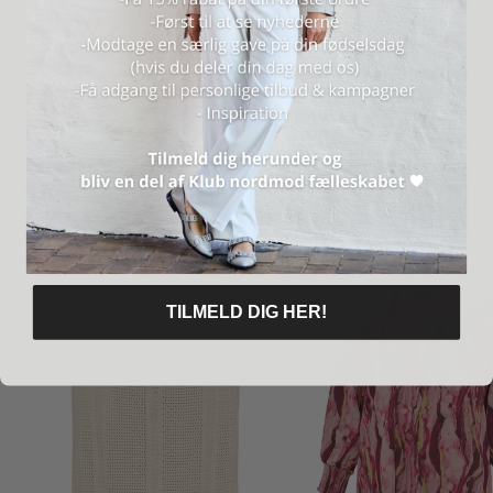
ANMELDELSER (1)
Levering & returnering
Måske vil du også kunne lide
CURVY
CURVY
SPAR 50%
SPAR 50%
TILMELD DIG HER!