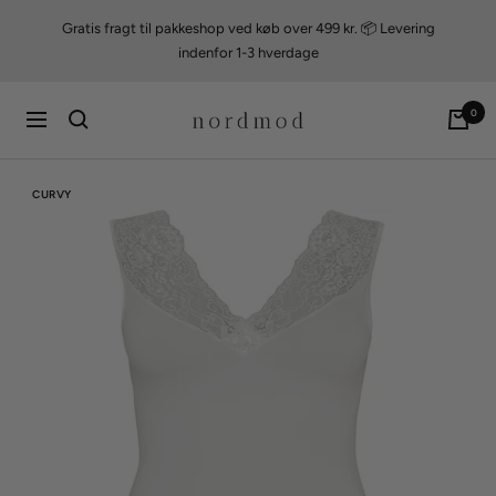
Videre
Gratis fragt til pakkeshop ved køb over 499 kr. 📦 Levering
til
indenfor 1-3 hverdage
indhold
nordmod
0
Navigation
CURVY