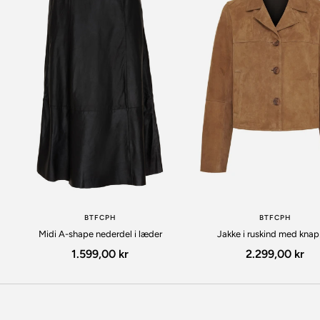
BTFCPH
BTFCPH
Midi A-shape nederdel i læder
Jakke i ruskind med kna
Udsalgspris
Udsalgspris
1.599,00 kr
2.299,00 kr