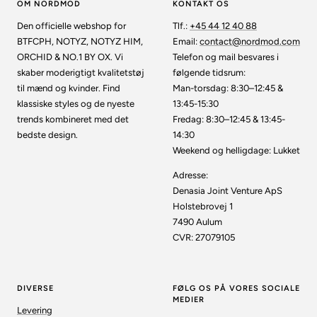
OM NORDMOD
KONTAKT OS
Den officielle webshop for
Tlf.:
+45 44 12 40 88
BTFCPH, NOTYZ, NOTYZ HIM,
Email:
contact@nordmod.com
ORCHID & NO.1 BY OX. Vi
Telefon og mail besvares i
skaber moderigtigt kvalitetstøj
følgende tidsrum:
til mænd og kvinder. Find
Man-torsdag: 8:30–12:45 &
klassiske styles og de nyeste
13:45-15:30
trends kombineret med det
Fredag: 8:30–12:45 & 13:45-
bedste design.
14:30
Weekend og helligdage: Lukket
Adresse:
Denasia Joint Venture ApS
Holstebrovej 1
7490 Aulum
CVR: 27079105
DIVERSE
FØLG OS PÅ VORES SOCIALE
MEDIER
Levering