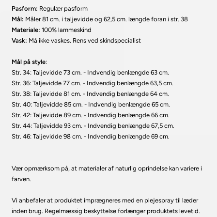
Tilmeld dig vores Klub nordmod
Pasform:
Regulær pasform
Mål:
Måler 81 cm. i taljevidde og 62,5 cm. længde foran i str. 38
Materiale:
100% lammeskind
Vask:
Må ikke vaskes. Rens ved skindspecialist
Mål på style
:
Str. 34: Taljevidde 73 cm. - Indvendig benlængde 63 cm.
Str. 36: Taljevidde 77 cm. - Indvendig benlængde 63,5 cm.
Str. 38: Taljevidde 81 cm. - Indvendig benlængde 64 cm.
Str. 40: Taljevidde 85 cm. - Indvendig benlængde 65 cm.
Str. 42: Taljevidde 89 cm. - Indvendig benlængde 66 cm.
Str. 44: Taljevidde 93 cm. - Indvendig benlængde 67,5 cm.
Str. 46: Taljevidde 98 cm. - Indvendig benlængde 69 cm.
Vær opmærksom på, at materialer af naturlig oprindelse kan variere i
farven.
Vi anbefaler at produktet imprægneres med en plejespray til læder
inden brug. Regelmæssig beskyttelse forlænger produktets levetid.