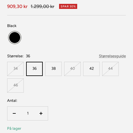
Udsalgspris
Normalpris
909,30 kr
1.299,00 kr
SPAR 30%
Black
Størrelse:
36
Størrelsesguide
34
36
38
40
42
44
46
Antal:
Reducer
Forøg
mængden
mængden
På lager