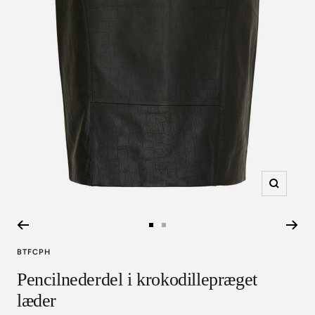
Zoom
Gå
Gå
til
til
BTFCPH
slide
slide
Pencilnederdel i krokodillepræget
1
2
læder