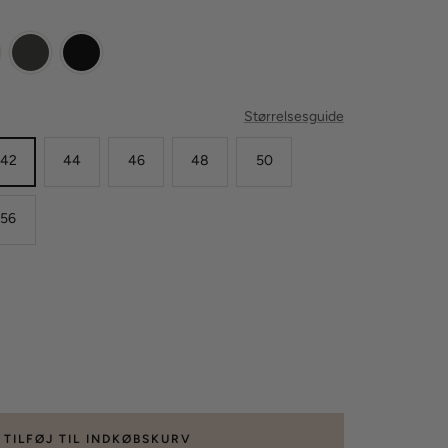
Størrelsesguide
42
44
46
48
50
56
g
gden
TILFØJ TIL INDKØBSKURV