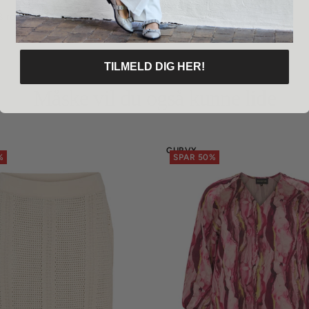
& returnering
TILMELD DIG HER!
Måske vil du også kunne lide
CURVY
%
SPAR 50%