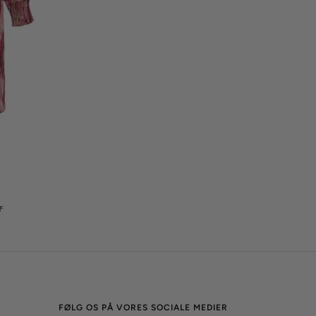
is
r
FØLG OS PÅ VORES SOCIALE MEDIER