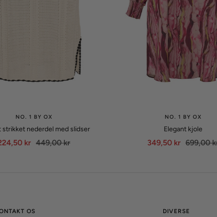
NO. 1 BY OX
NO. 1 BY OX
 strikket nederdel med slidser
Elegant kjole
Udsalgspris
Normalpris
Udsalgspris
Normalpr
224,50 kr
449,00 kr
349,50 kr
699,00 k
ONTAKT OS
DIVERSE