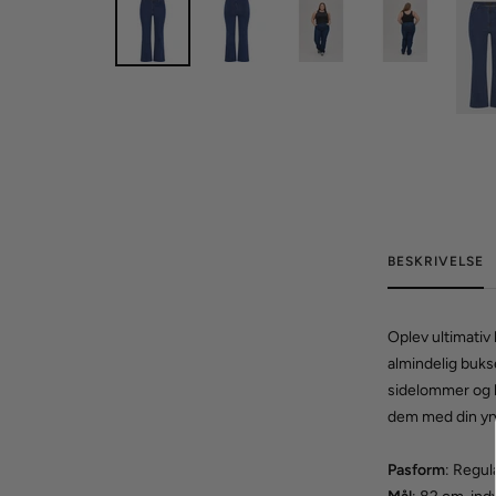
BESKRIVELSE
Oplev ultimativ
almindelig buks
sidelommer og b
dem med din yndl
Pasform
: Regu