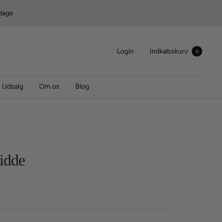
rdage
Login
Indkøbskurv
0
Udsalg
Om os
Blog
idde
s