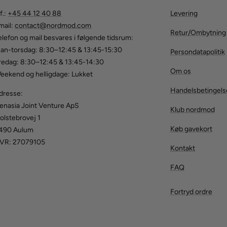
f.:
+45 44 12 40 88
Levering
mail:
contact@nordmod.com
Retur/Ombytning
elefon og mail besvares i følgende tidsrum:
an-torsdag: 8:30–12:45 & 13:45-15:30
Persondatapolitik
redag: 8:30–12:45 & 13:45-14:30
Om os
eekend og helligdage: Lukket
Handelsbetingels
dresse:
enasia Joint Venture ApS
Klub nordmod
olstebrovej 1
Køb gavekort
490 Aulum
VR: 27079105
Kontakt
FAQ
Fortryd ordre