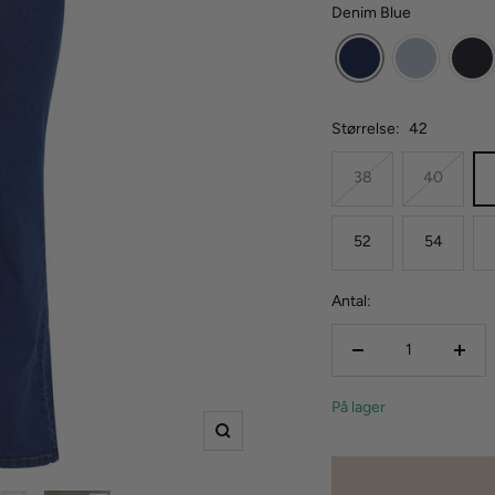
Denim Blue
Størrelse:
42
38
40
52
54
Antal:
Reducer
Forø
mængden
mæn
På lager
Zoom