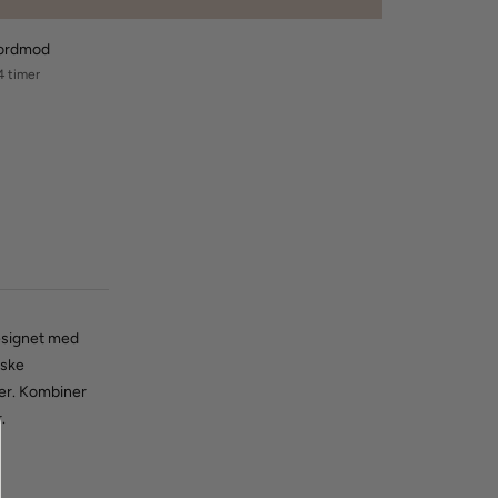
nordmod
4 timer
designet med
iske
der. Kombiner
.