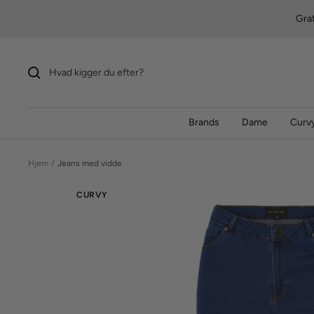
Videre
Grat
til
indhold
Brands
Dame
Curvy
Hjem
Jeans med vidde
CURVY