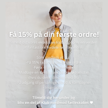
vendig benlængde i str. 46 | Modellen er 173 cm høj og er iført en str. 50
 cotton, 28% polyester, 2% spandex
sk 30°C, skånevask
i taljen for optimal komfort og fleksibilitet.
en fra løs til udstrakt:
idde 67 cm. – 88 cm.
dde 72 cm. – 93 cm.
dde 77 cm. – 98 cm.
idde 82 cm. – 103 cm.
idde 87 cm. – 108 cm.
dde 93 cm. – 113 cm.
dde 99 cm. – 118 cm.
dde 105 cm. – 124 cm.
dde 111 cm. – 130 cm.
dde 117 cm. – 136 cm.