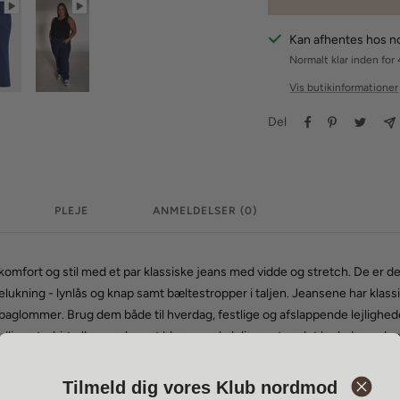
Kan afhentes hos 
Normalt klar inden for 
Vis butikinformationer
Del
PLEJE
ANMELDELSER (0)
 komfort og stil med et par klassiske jeans med vidde og stretch. De er 
elukning - lynlås og knap samt bæltestropper i taljen. Jeansene har klass
aglommer. Brug dem både til hverdag, festlige og afslappende lejlighe
ings t-shirt eller en elegant bluse og skab lige netop det look du ønsker
lær pasform
Tilmeld dig vores Klub nordmod