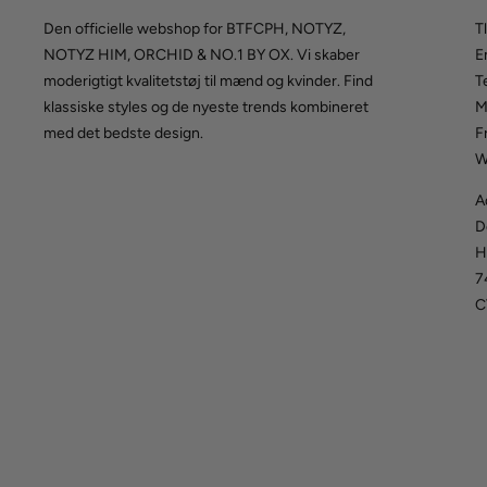
Den officielle webshop for BTFCPH, NOTYZ,
Tl
NOTYZ HIM, ORCHID & NO.1 BY OX. Vi skaber
E
moderigtigt kvalitetstøj til mænd og kvinder. Find
T
klassiske styles og de nyeste trends kombineret
M
med det bedste design.
F
W
A
D
H
7
C