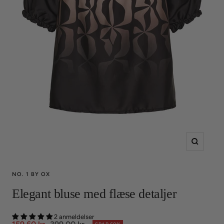
Zoom
NO. 1 BY OX
Elegant bluse med flæse detaljer
2 anmeldelser
Udsalgspris
Normalpris