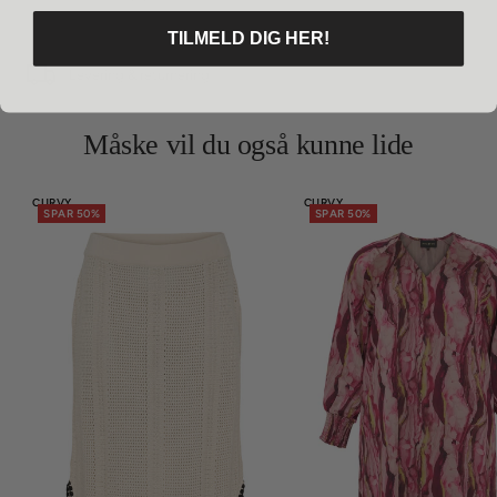
TILMELD DIG HER!
Levering & returnering
Måske vil du også kunne lide
CURVY
CURVY
SPAR 50%
SPAR 50%