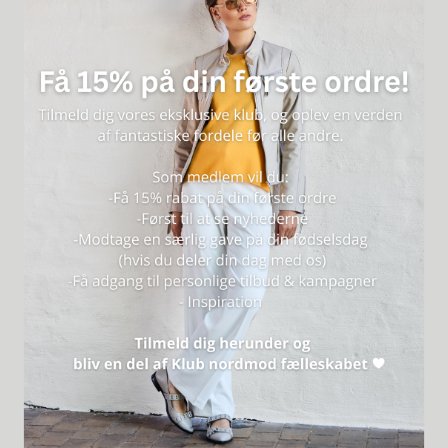
Vask
: Maskinvask 30°C, skånevask
Mål på style
:
Str. XS: Brystmål 114 cm – Overarm 48 cm.- Længde foran 73 cm.-
Vidde forneden 118 cm
Str. S: Brystmål 124 cm – Overarm 51 cm.- Længde foran 74 cm.-
Vidde forneden 128 cm
Str. M: Brystmål 134 cm – Overarm 54 cm.- Længde foran 75 cm.-
Vidde forneden 138 cm
Str. L: Brystmål 144 cm – Overarm 57 cm .- Længde foran 77 cm.-
Vidde forneden 148 cm
Str. XL: Brystmål 154 cm– Overarm 60 cm .- Længde foran 79 cm.-
Vidde forneden 158 cm
Style nr.: 63185
PLEJE
ANMELDELSER (2)