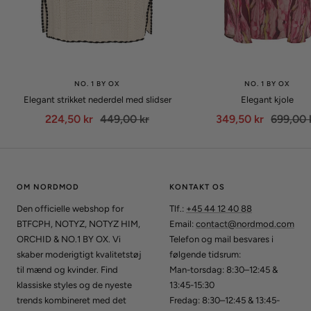
NO. 1 BY OX
NO. 1 BY OX
Elegant strikket nederdel med slidser
Elegant kjole
Udsalgspris
Normalpris
Udsalgspris
Normalp
224,50 kr
449,00 kr
349,50 kr
699,00 
OM NORDMOD
KONTAKT OS
Den officielle webshop for
Tlf.:
+45 44 12 40 88
BTFCPH, NOTYZ, NOTYZ HIM,
Email:
contact@nordmod.com
ORCHID & NO.1 BY OX. Vi
Telefon og mail besvares i
skaber moderigtigt kvalitetstøj
følgende tidsrum:
til mænd og kvinder. Find
Man-torsdag: 8:30–12:45 &
klassiske styles og de nyeste
13:45-15:30
trends kombineret med det
Fredag: 8:30–12:45 & 13:45-