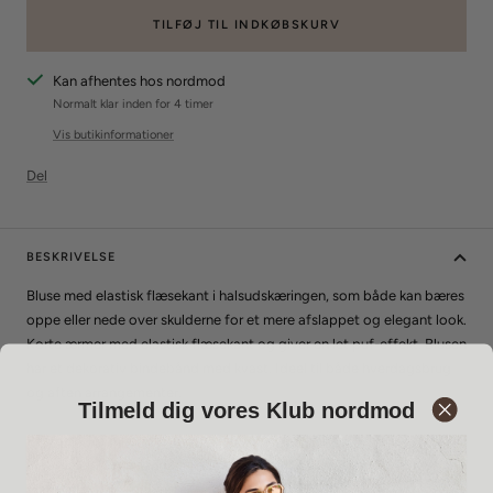
TILFØJ TIL INDKØBSKURV
Kan afhentes hos nordmod
Normalt klar inden for 4 timer
Vis butikinformationer
Del
BESKRIVELSE
Bluse med elastisk flæsekant i halsudskæringen, som både kan bæres
oppe eller nede over skulderne for et mere afslappet og elegant look.
Korte ærmer med elastisk flæsekant og giver en let puf-effekt. Blusen
har et dekorativ bindebånd med kvast. Ideel til både hverdagsbrug
og aften arrangementer.
Tilmeld dig vores Klub nordmod
Pasform
: Regulær pasform
Mål
: Måler 75 cm. langs fronten, brystmål 134 cm. i str. M (46-48)
Materiale
: 100% polyester