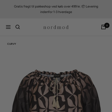
Videre
Gratis fragt til pakkeshop ved køb over 499 kr. 📦 Levering
til
indenfor 1-3 hverdage
indhold
nordmod
0
Navigation
CURVY