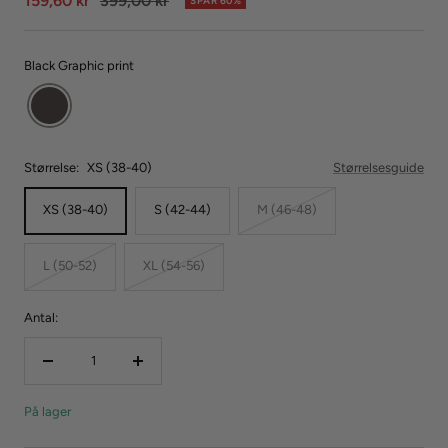
159,60 kr
399,00 kr
SPAR 60%
Black Graphic print
Størrelse:
XS (38-40)
Størrelsesguide
XS (38-40)
S (42-44)
M (46-48)
L (50-52)
XL (54-56)
Antal:
Reducer
Forøg
mængden
mængden
På lager