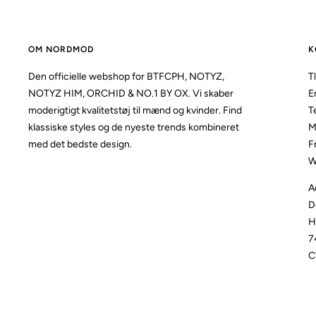
OM NORDMOD
K
Den officielle webshop for BTFCPH, NOTYZ,
Tl
NOTYZ HIM, ORCHID & NO.1 BY OX. Vi skaber
E
moderigtigt kvalitetstøj til mænd og kvinder. Find
T
klassiske styles og de nyeste trends kombineret
M
med det bedste design.
F
W
A
D
H
7
C