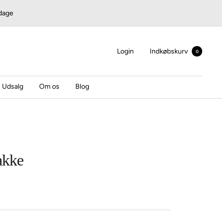
rdage
Login
Indkøbskurv
0
Udsalg
Om os
Blog
akke
s
r