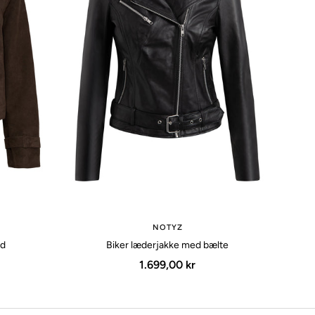
NOTYZ
nd
Biker læderjakke med bælte
Udsalgspris
1.699,00 kr