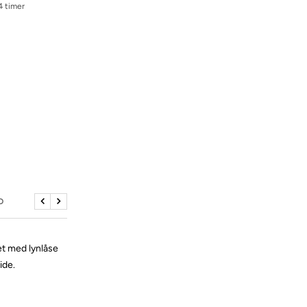
4 timer
D
Tidligere
Næste
et med lynlåse
ide.