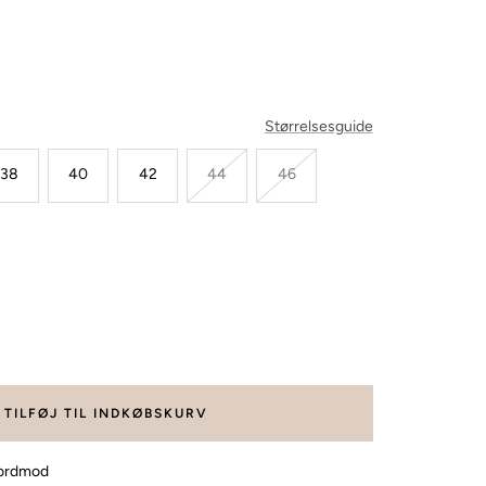
Størrelsesguide
38
40
42
44
46
g
gden
TILFØJ TIL INDKØBSKURV
nordmod