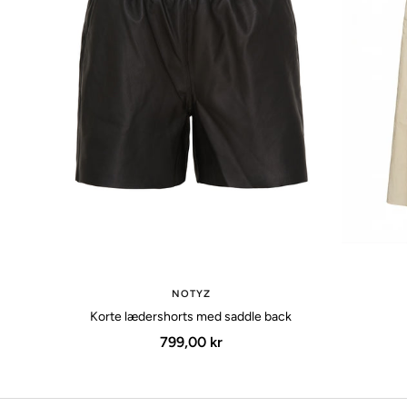
NOTYZ
Korte lædershorts med saddle back
Udsalgspris
799,00 kr