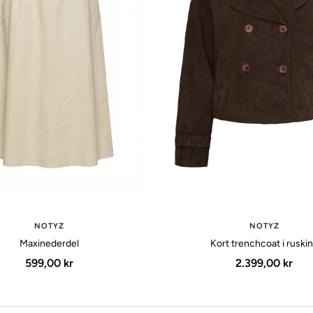
NOTYZ
NOTYZ
Maxinederdel
Kort trenchcoat i ruski
Udsalgspris
Udsalgspris
599,00 kr
2.399,00 kr