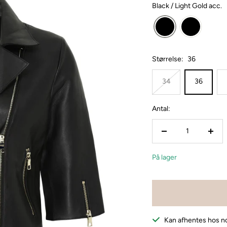
Black / Light Gold acc.
Størrelse:
36
34
36
Antal:
Reducer
Forø
mængden
mæn
På lager
Kan afhentes hos 