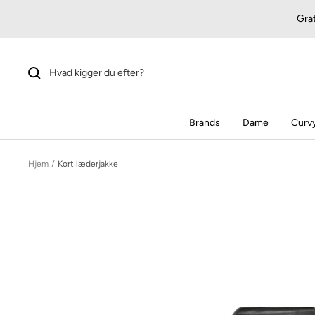
Videre
Grat
til
indhold
Brands
Dame
Curvy
Hjem
Kort læderjakke