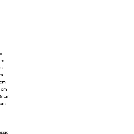
cm
 cm
cm
cm
 cm
2 cm
08 cm
 cm
æssig