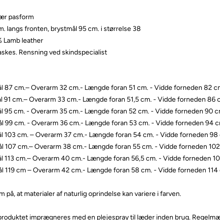
ær pasform
. langs fronten, brystmål 95 cm. i størrelse 38
 Lamb leather
askes. Rensning ved skindspecialist
mål 87 cm.– Overarm 32 cm.- Længde foran 51 cm. - Vidde forneden 82 
ål 91 cm.– Overarm 33 cm.- Længde foran 51,5 cm. - Vidde forneden 86
ål 95 cm. - Overarm 35 cm.- Længde foran 52 cm. - Vidde forneden 90 
mål 99 cm. - Overarm 36 cm.- Længde foran 53 cm. - Vidde forneden 94 
mål 103 cm. – Overarm 37 cm.- Længde foran 54 cm. - Vidde forneden 98
mål 107 cm.– Overarm 38 cm.- Længde foran 55 cm. - Vidde forneden 10
mål 113 cm.– Overarm 40 cm.- Længde foran 56,5 cm. - Vidde forneden 1
mål 119 cm – Overarm 42 cm.- Længde foran 58 cm. - Vidde forneden 114
å, at materialer af naturlig oprindelse kan variere i farven.
 produktet imprægneres med en plejespray til læder inden brug. Regelm