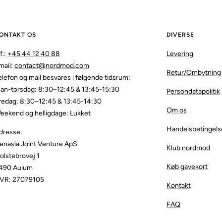
ONTAKT OS
DIVERSE
f.:
+45 44 12 40 88
Levering
mail:
contact@nordmod.com
Retur/Ombytning
elefon og mail besvares i følgende tidsrum:
an-torsdag: 8:30–12:45 & 13:45-15:30
Persondatapolitik
redag: 8:30–12:45 & 13:45-14:30
Om os
eekend og helligdage: Lukket
Handelsbetingels
dresse:
enasia Joint Venture ApS
Klub nordmod
olstebrovej 1
Køb gavekort
490 Aulum
VR: 27079105
Kontakt
FAQ