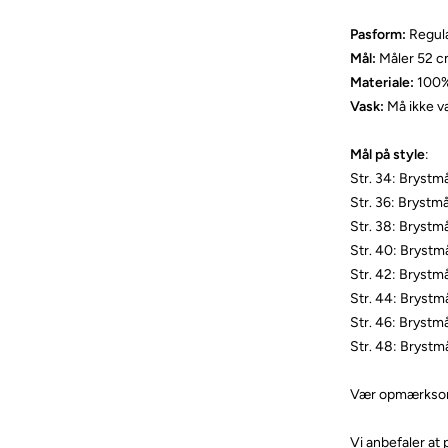
Pasform:
Regul
Mål:
Måler 52 cm
Materiale:
100%
Vask:
Må ikke v
Mål på style
:
Str. 34: Bryst
Str. 36: Brystm
Str. 38: Brystm
Str. 40: Bryst
Str. 42: Bryst
Str. 44: Bryst
Str. 46: Bryst
Str. 48: Bryst
Vær opmærksom p
Vi anbefaler at