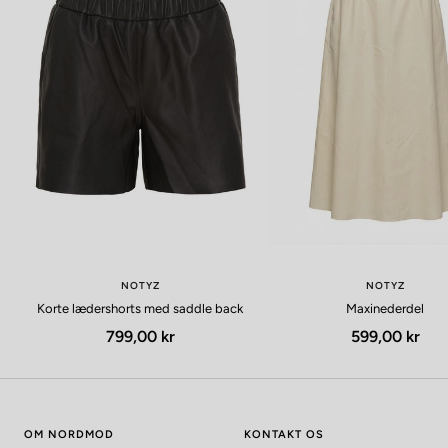
NOTYZ
NOTYZ
Korte lædershorts med saddle back
Maxinederdel
Udsalgspris
Udsalgspris
799,00 kr
599,00 kr
OM NORDMOD
KONTAKT OS