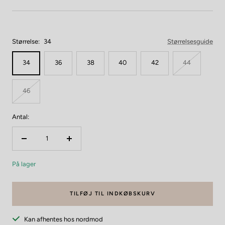
Størrelse:
34
Størrelsesguide
34
36
38
40
42
44
46
Antal:
Reducer
Forøg
mængden
mængden
På lager
TILFØJ TIL INDKØBSKURV
Kan afhentes hos nordmod