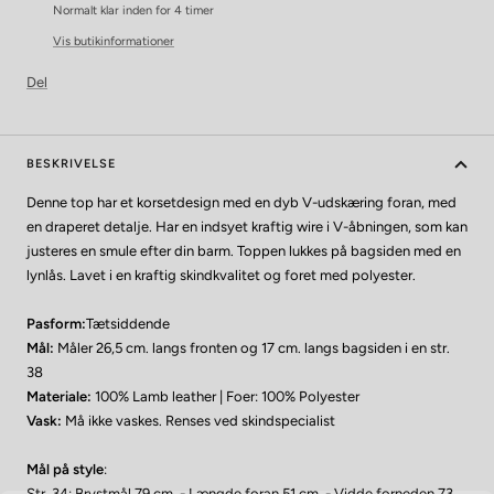
Normalt klar inden for 4 timer
Vis butikinformationer
Del
BESKRIVELSE
Denne top har et korsetdesign med en dyb V-udskæring foran, med
en draperet detalje. Har en indsyet kraftig wire i V-åbningen, som kan
justeres en smule efter din barm. Toppen lukkes på bagsiden med en
lynlås. Lavet i en kraftig skindkvalitet og foret med polyester.
Pasform:
Tætsiddende
Mål:
Måler 26,5 cm. langs fronten og 17 cm. langs bagsiden i en str.
38
Materiale:
100% Lamb leather | Foer: 100% Polyester
Vask:
Må ikke vaskes. Renses ved skindspecialist
Mål på style
:
Str. 34: Brystmål 79 cm. - Længde foran 51 cm. - Vidde forneden 73