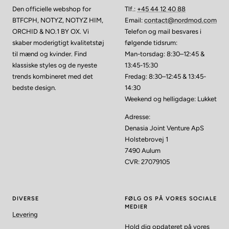
Den officielle webshop for
Tlf.:
+45 44 12 40 88
BTFCPH, NOTYZ, NOTYZ HIM,
Email:
contact@nordmod.com
ORCHID & NO.1 BY OX. Vi
Telefon og mail besvares i
skaber moderigtigt kvalitetstøj
følgende tidsrum:
til mænd og kvinder. Find
Man-torsdag: 8:30–12:45 &
klassiske styles og de nyeste
13:45-15:30
trends kombineret med det
Fredag: 8:30–12:45 & 13:45-
bedste design.
14:30
Weekend og helligdage: Lukket
Adresse:
Denasia Joint Venture ApS
Holstebrovej 1
7490 Aulum
CVR: 27079105
DIVERSE
FØLG OS PÅ VORES SOCIALE
MEDIER
Levering
Hold dig opdateret på vores