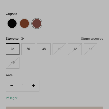
Cognac
Størrelse:
34
Størrelsesguide
34
36
38
40
42
44
46
Antal:
Reducer
Forøg
mængden
mængden
På lager