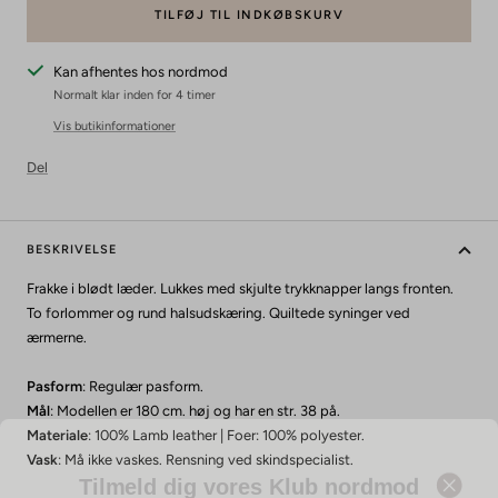
TILFØJ TIL INDKØBSKURV
Kan afhentes hos nordmod
Normalt klar inden for 4 timer
Vis butikinformationer
Del
BESKRIVELSE
Frakke i blødt læder. Lukkes med skjulte trykknapper langs fronten.
To forlommer og rund halsudskæring. Quiltede syninger ved
ærmerne.
Pasform
: Regulær pasform.
Mål
: Modellen er 180 cm. høj og har en str. 38 på.
Materiale
: 100% Lamb leather | Foer: 100% polyester.
Tilmeld dig vores Klub nordmod
Vask
: Må ikke vaskes. Rensning ved skindspecialist.