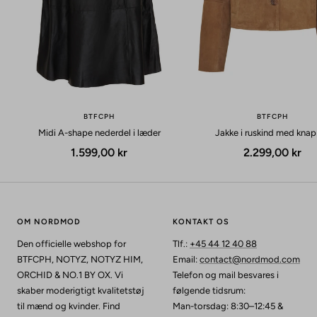
BTFCPH
BTFCPH
Midi A-shape nederdel i læder
Jakke i ruskind med kna
Udsalgspris
Udsalgspris
1.599,00 kr
2.299,00 kr
OM NORDMOD
KONTAKT OS
Den officielle webshop for
Tlf.:
+45 44 12 40 88
BTFCPH, NOTYZ, NOTYZ HIM,
Email:
contact@nordmod.com
ORCHID & NO.1 BY OX. Vi
Telefon og mail besvares i
skaber moderigtigt kvalitetstøj
følgende tidsrum:
til mænd og kvinder. Find
Man-torsdag: 8:30–12:45 &