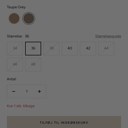
Taupe Grey
Størrelse:
36
Størrelsesguide
34
36
38
40
42
44
46
48
Antal:
Reducer
Forøg
mængden
mængden
Kun 1 stk. tilbage
TILFØJ TIL INDKØBSKURV