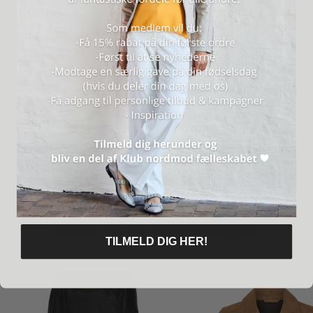
Style nr.: 100124-K
PLEJE
ANMELDELSER (0)
VORES BRAND
Levering & returnering
Måske vil du også kunne lide
TILMELD DIG HER!