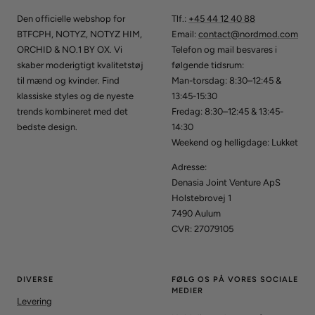
Den officielle webshop for
Tlf.:
+45 44 12 40 88
BTFCPH, NOTYZ, NOTYZ HIM,
Email:
contact@nordmod.com
ORCHID & NO.1 BY OX. Vi
Telefon og mail besvares i
skaber moderigtigt kvalitetstøj
følgende tidsrum:
til mænd og kvinder. Find
Man-torsdag: 8:30–12:45 &
klassiske styles og de nyeste
13:45-15:30
trends kombineret med det
Fredag: 8:30–12:45 & 13:45-
bedste design.
14:30
Weekend og helligdage: Lukket
Adresse:
Denasia Joint Venture ApS
Holstebrovej 1
7490 Aulum
CVR: 27079105
DIVERSE
FØLG OS PÅ VORES SOCIALE
MEDIER
Levering