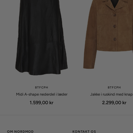
BTFCPH
BTFCPH
Midi A-shape nederdel i læder
Jakke i ruskind med kna
Udsalgspris
Udsalgspris
1.599,00 kr
2.299,00 kr
OM NORDMOD
KONTAKT OS