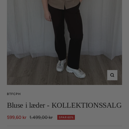
Zoom
BTFCPH
Bluse i læder - KOLLEKTIONSSALG
Udsalgspris
Normalpris
599,60 kr
1.499,00 kr
SPAR 60%