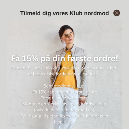
Tilmeld dig vores Klub nordmod
t i en lækker og virkelig blød kvalitet af viskose. T-shirten har en rund
n blondekant. Et must-have i basisgarderoben.
iddende pasform
r 173 cm høj og er iført en str. M (46-48)
% viscose
kinvask
mål 88 cm.- Overarm 38 cm.- Ærmelængde 64 cm. - Længde foran 74 cm
cm
ål 98 cm.- Overarm 41 cm.- Ærmelængde 64 cm. -Længde foran 75 cm.- 
ål 108 cm.- Overarm 44 cm.- Ærmelængde 64 cm. -Længde foran 76 cm.
cm
ål 118 cm.- Overarm 47 cm.- Ærmelængde 64 cm. -Længde foran 79 cm.-