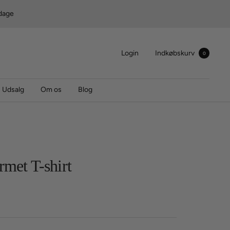
rdage
Login
Indkøbskurv
0
Udsalg
Om os
Blog
rmet T-shirt
s