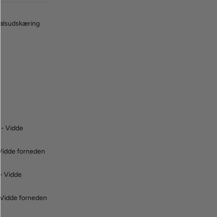
 halsudskæring
.- Vidde
Vidde forneden
- Vidde
 Vidde forneden