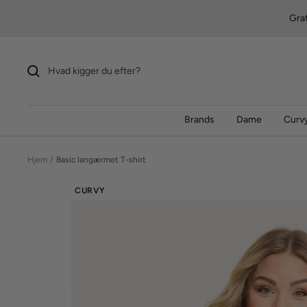
Videre
Grat
til
indhold
Brands
Dame
Curvy
Hjem
Basic langærmet T-shirt
CURVY