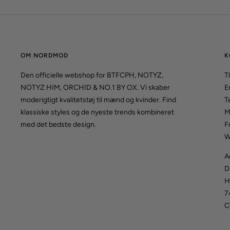
OM NORDMOD
K
Den officielle webshop for BTFCPH, NOTYZ,
Tl
NOTYZ HIM, ORCHID & NO.1 BY OX. Vi skaber
E
moderigtigt kvalitetstøj til mænd og kvinder. Find
T
klassiske styles og de nyeste trends kombineret
M
med det bedste design.
F
W
A
D
H
7
C