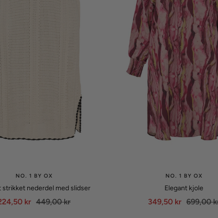
NO. 1 BY OX
NO. 1 BY OX
 strikket nederdel med slidser
Elegant kjole
Udsalgspris
Normalpris
Udsalgspris
Normalpr
224,50 kr
449,00 kr
349,50 kr
699,00 k