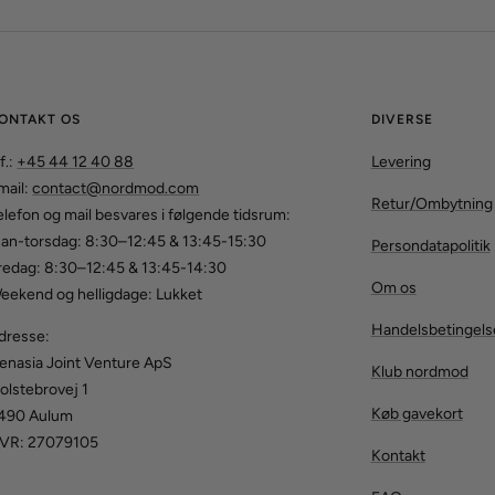
ONTAKT OS
DIVERSE
f.:
+45 44 12 40 88
Levering
mail:
contact@nordmod.com
Retur/Ombytning
elefon og mail besvares i følgende tidsrum:
an-torsdag: 8:30–12:45 & 13:45-15:30
Persondatapolitik
redag: 8:30–12:45 & 13:45-14:30
Om os
eekend og helligdage: Lukket
Handelsbetingels
dresse:
enasia Joint Venture ApS
Klub nordmod
olstebrovej 1
Køb gavekort
490 Aulum
VR: 27079105
Kontakt