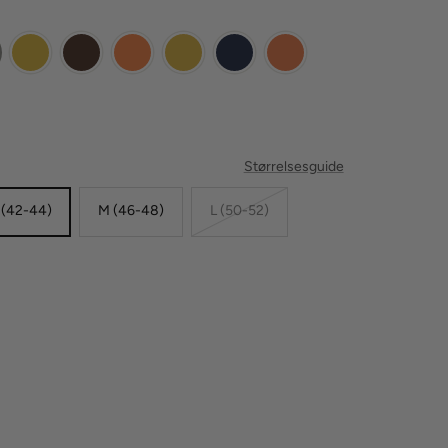
Størrelsesguide
 (42-44)
M (46-48)
L (50-52)
g
gden