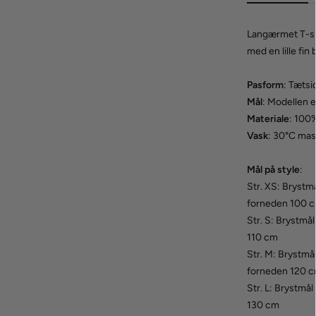
Langærmet T-shir
med en lille fi
Pasform
: Tæts
Mål
: Modellen e
Materiale
: 100
Vask
: 30°C mas
Mål på style
:
Str. XS: Bryst
forneden 100 
Str. S: Brystm
110 cm
Str. M: Brystm
forneden 120 
Str. L: Brystm
130 cm