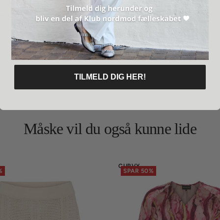
mål 128 cm.- Overarm 50 cm.- Ærmelængde 64 cm. -Længde foran 82 cm
cm
& returnering
TILMELD DIG HER!
Måske vil du også kunne lide
CURVY
%
SPAR 50%