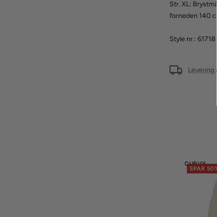
Str. XL: Bryst
forneden 140 
Style nr.: 61718
Levering 
CURVY
SPAR 50