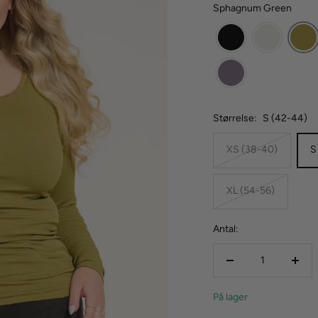
Sphagnum Green
Størrelse:
S (42-44)
XS (38-40)
S
XL (54-56)
Antal:
Reducer
Forø
mængden
mæn
På lager