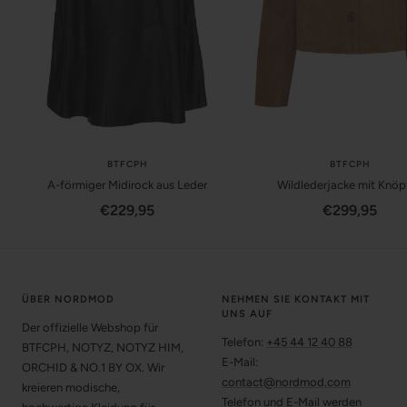
BTFCPH
BTFCPH
A-förmiger Midirock aus Leder
Wildlederjacke mit Knöp
Angebotspreis
Angebotspre
€229,95
€299,95
ÜBER NORDMOD
NEHMEN SIE KONTAKT MIT
UNS AUF
Der offizielle Webshop für
Telefon:
+45 44 12 40 88
BTFCPH, NOTYZ, NOTYZ HIM,
E-Mail:
ORCHID & NO.1 BY OX. Wir
contact@nordmod.com
kreieren modische,
Telefon und E-Mail werden