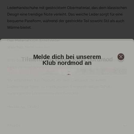
Lederhandschuhe mit gestricktem Obermaterial, das dem klassischen
Design eine trendige Note verleiht. Das weiche Leder sorgt für eine
bequeme Passform, während der gestrickte Teil sowohl Stil als auch
Wärme bietet.
Das Material
100% Schafsleder.
Waschen
: Nicht waschen.
​Melde dich bei unserem
Tilmeld dig vores Klub nordmod
Klub nordmod an
Bitte beachten Sie, dass Materialien natürlichen Ursprungs in der
Farbe variieren können.
Wir empfehlen, das Produkt vor dem Gebrauch mit einem
Lederpflege-Spray zu imprägnieren. Ein regelmäßiger Schutz
verlängert die Lebensdauer des Produkts.
Modell-Nr. 100327
PFLEGE