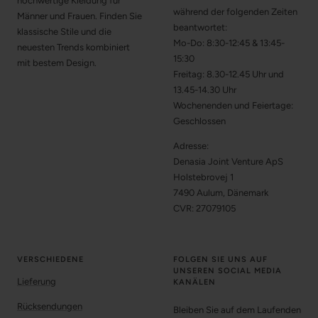
hochwertige Kleidung für
während der folgenden Zeiten
Männer und Frauen. Finden Sie
beantwortet:
klassische Stile und die
Mo-Do: 8:30-12:45 & 13:45-
neuesten Trends kombiniert
15:30
mit bestem Design.
Freitag: 8.30-12.45 Uhr und
13.45-14.30 Uhr
Wochenenden und Feiertage:
Geschlossen
Adresse:
Denasia Joint Venture ApS
Holstebrovej 1
7490 Aulum, Dänemark
CVR: 27079105
VERSCHIEDENE
FOLGEN SIE UNS AUF
UNSEREN SOCIAL MEDIA
Lieferung
KANÄLEN
Rücksendungen
Bleiben Sie auf dem Laufenden