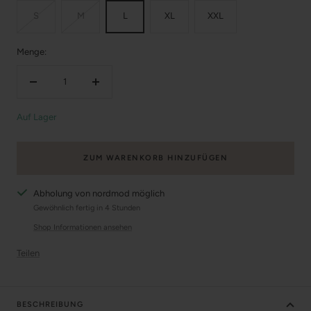
S
M
L
XL
XXL
Menge:
Menge
Menge
verringern
erhöhen
Auf Lager
ZUM WARENKORB HINZUFÜGEN
Abholung von nordmod möglich
Gewöhnlich fertig in 4 Stunden
Shop Informationen ansehen
Teilen
BESCHREIBUNG