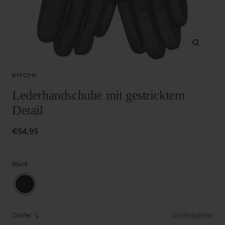
Zoom
BTFCPH
Lederhandschuhe mit gestricktem
Detail
Angebotspreis
€54,95
Black
Größe:
L
Größentabelle