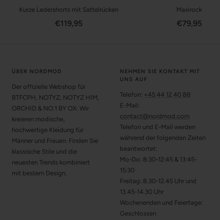
Kurze Ledershorts mit Sattelrücken
Maxirock
Angebotspreis
Angebotspr
€119,95
€79,95
ÜBER NORDMOD
NEHMEN SIE KONTAKT MIT
UNS AUF
Der offizielle Webshop für
Telefon:
+45 44 12 40 88
BTFCPH, NOTYZ, NOTYZ HIM,
E-Mail:
ORCHID & NO.1 BY OX. Wir
contact@nordmod.com
kreieren modische,
Telefon und E-Mail werden
hochwertige Kleidung für
während der folgenden Zeiten
Männer und Frauen. Finden Sie
beantwortet:
klassische Stile und die
Mo-Do: 8:30-12:45 & 13:45-
neuesten Trends kombiniert
15:30
mit bestem Design.
Freitag: 8.30-12.45 Uhr und
13.45-14.30 Uhr
Wochenenden und Feiertage:
Geschlossen