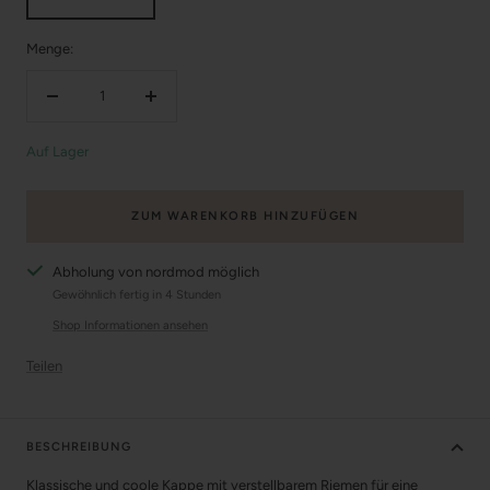
Menge:
Menge
Menge
verringern
erhöhen
Auf Lager
ZUM WARENKORB HINZUFÜGEN
Abholung von nordmod möglich
Gewöhnlich fertig in 4 Stunden
Shop Informationen ansehen
Teilen
BESCHREIBUNG
Klassische und coole Kappe mit verstellbarem Riemen für eine