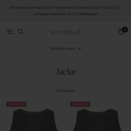
Direkt
Kostenloser Versand zum Paketshop für Einkäufe über 110 EUR 📦
zum
Lieferung innerhalb von 2-5 Werktagen
Inhalt
nordmod
0
Navigation
Sortieren nach
Jacke
3 Produkte
SPARE 50%
SPARE 50%