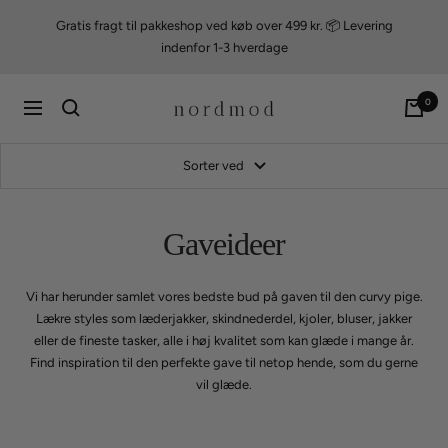
Videre
Gratis fragt til pakkeshop ved køb over 499 kr. 📦 Levering
til
indenfor 1-3 hverdage
indhold
nordmod
0
Navigation
Sorter ved
Gaveideer
Vi har herunder samlet vores bedste bud på gaven til den curvy pige.
Lækre styles som læderjakker, skindnederdel, kjoler, bluser, jakker
eller de fineste tasker, alle i høj kvalitet som kan glæde i mange år.
Find inspiration til den perfekte gave til netop hende, som du gerne
vil glæde.