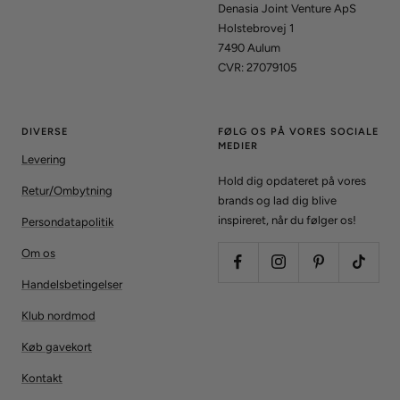
Denasia Joint Venture ApS
Holstebrovej 1
7490 Aulum
CVR: 27079105
DIVERSE
FØLG OS PÅ VORES SOCIALE
MEDIER
Levering
Hold dig opdateret på vores
Retur/Ombytning
brands og lad dig blive
inspireret, når du følger os!
Persondatapolitik
Om os
Handelsbetingelser
Klub nordmod
Køb gavekort
Kontakt