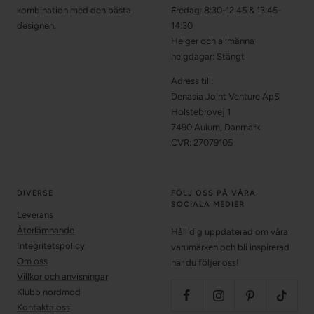
kombination med den bästa
Fredag: 8:30-12:45 & 13:45-
designen.
14:30
Helger och allmänna
helgdagar: Stängt
Adress till:
Denasia Joint Venture ApS
Holstebrovej 1
7490 Aulum, Danmark
CVR: 27079105
DIVERSE
FÖLJ OSS PÅ VÅRA
SOCIALA MEDIER
Leverans
Återlämnande
Håll dig uppdaterad om våra
Integritetspolicy
varumärken och bli inspirerad
Om oss
när du följer oss!
Villkor och anvisningar
Klubb nordmod
Kontakta oss