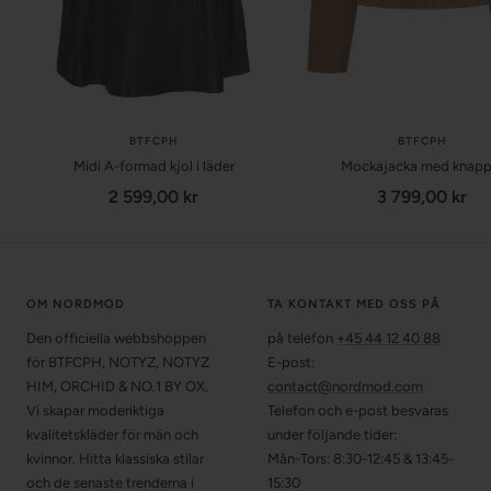
BTFCPH
BTFCPH
Midi A-formad kjol i läder
Mockajacka med knapp
Försäljningspris
Försäljningspr
2 599,00 kr
3 799,00 kr
OM NORDMOD
TA KONTAKT MED OSS PÅ
Den officiella webbshoppen
på telefon
+45 44 12 40 88
för BTFCPH, NOTYZ, NOTYZ
E-post:
HIM, ORCHID & NO.1 BY OX.
contact@nordmod.com
Vi skapar moderiktiga
Telefon och e-post besvaras
kvalitetskläder för män och
under följande tider:
kvinnor. Hitta klassiska stilar
Mån-Tors: 8:30-12:45 & 13:45-
och de senaste trenderna i
15:30