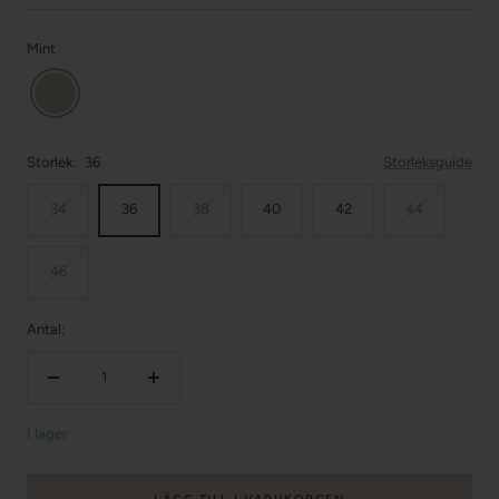
Mint
Storlek:
36
Storleksguide
34
36
38
40
42
44
46
Antal:
Minska
Öka
mängden
mängden
I lager