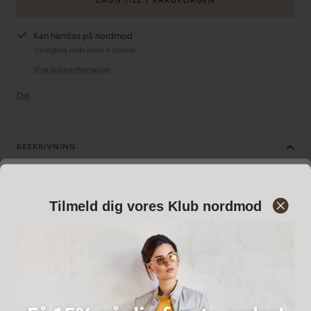
LÄGG TILL I VARUKORGEN
Kan hämtas på nordmod
Vanligtvis redo inom 4 timmar
Visa butiksinformation
Del
BESKRIVNING
Knälång A-formad kjol i mjukt läder med täckt resår i midjan. Kjolen
har diskreta sidofickor och dekorativa sömmar.
Tilmeld dig vores Klub nordmod
Anmäl dig till vår Klub nordmod
Passform:
Löst sittande
Mått:
Mäter 74 cm i midjan och 59,5 cm framtill i storlek 38
Material:
100% getläder | Innerfoder: 100% polyester
Tvätt:
Får inte tvättas. Kemtvättas av en läderspecialist
Elastisk midja från lös till sträckt:
Storlek 34: 70 cm - 97 cm.