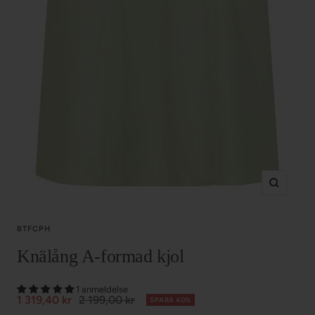
Zoom
BTFCPH
Knälång A-formad kjol
1 anmeldelse
Försäljningspris
Normalpris
1 319,40 kr
2 199,00 kr
SPARA 40%