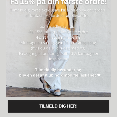
Storlek 36: 70 cm - 97 cm.
Storlek 38: 74 cm - 101 cm.
Storlek 40: 78 cm - 105 cm.
Storlek 42: 82 cm - 109 cm.
Storlek 44: 86 cm - 113 cm.
Storlek 46: 92 cm - 119 cm.
Observera att material av naturligt ursprung kan variera i färg.
Vi rekommenderar att du impregnerar produkten med en
lädervårdsspray före användning. Regelbundet skydd förlänger
produktens livslängd.
Modell nr. 100136
SKÖTSEL
TILMELD DIG HER!
ANMÄL DIG HÄR!
RECENSIONER ( 1 )