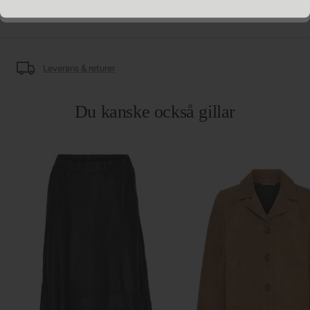
VÅRT VARUMÄRKE
Leverans & returer
Du kanske också gillar