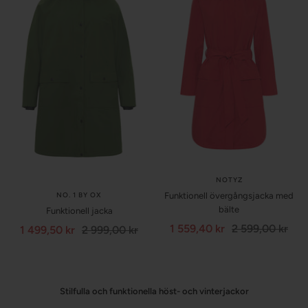
NOTYZ
NO. 1 BY OX
Funktionell övergångsjacka med
bälte
Funktionell jacka
Försäljningspris
Normalpris
1 559,40 kr
2 599,00 kr
Försäljningspris
Normalpris
1 499,50 kr
2 999,00 kr
Stilfulla och funktionella höst- och vinterjackor