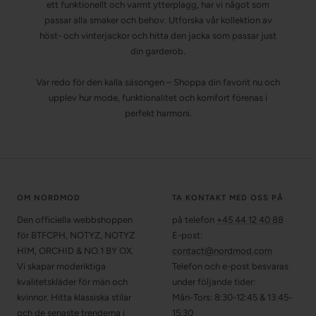
ett funktionellt och varmt ytterplagg, har vi något som
passar alla smaker och behov. Utforska vår kollektion av
höst- och vinterjackor och hitta den jacka som passar just
din garderob.
Var redo för den kalla säsongen – Shoppa din favorit nu och
upplev hur mode, funktionalitet och komfort förenas i
perfekt harmoni.
OM NORDMOD
TA KONTAKT MED OSS PÅ
Den officiella webbshoppen
på telefon
+45 44 12 40 88
för BTFCPH, NOTYZ, NOTYZ
E-post:
HIM, ORCHID & NO.1 BY OX.
contact@nordmod.com
Vi skapar moderiktiga
Telefon och e-post besvaras
kvalitetskläder för män och
under följande tider:
kvinnor. Hitta klassiska stilar
Mån-Tors: 8:30-12:45 & 13:45-
och de senaste trenderna i
15:30