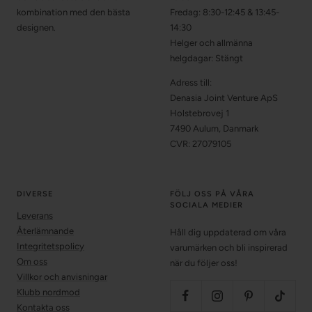
kombination med den bästa
Fredag: 8:30-12:45 & 13:45-
designen.
14:30
Helger och allmänna
helgdagar: Stängt
Adress till:
Denasia Joint Venture ApS
Holstebrovej 1
7490 Aulum, Danmark
CVR: 27079105
DIVERSE
FÖLJ OSS PÅ VÅRA
SOCIALA MEDIER
Leverans
Återlämnande
Håll dig uppdaterad om våra
Integritetspolicy
varumärken och bli inspirerad
Om oss
när du följer oss!
Villkor och anvisningar
Klubb nordmod
Kontakta oss