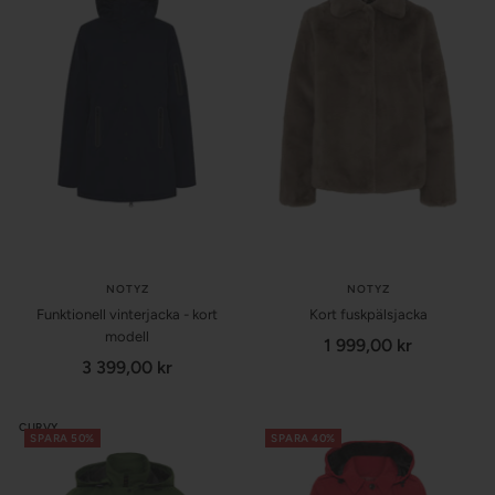
NOTYZ
NOTYZ
Funktionell vinterjacka - kort
Kort fuskpälsjacka
modell
Försäljningspris
1 999,00 kr
Försäljningspris
3 399,00 kr
CURVY
SPARA 50%
SPARA 40%