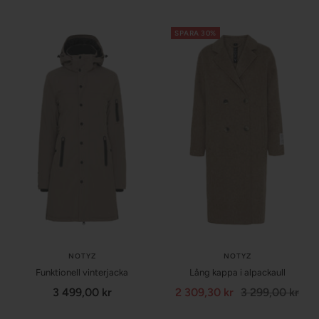
SPARA 30%
NOTYZ
NOTYZ
Funktionell vinterjacka
Lång kappa i alpackaull
Försäljningspris
Försäljningspris
Normalpris
3 499,00 kr
2 309,30 kr
3 299,00 kr