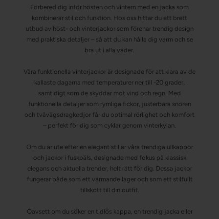
Förbered dig inför hösten och vintern med en jacka som
kombinerar stil och funktion. Hos oss hittar du ett brett
utbud av höst- och vinterjackor som förenar trendig design
med praktiska detaljer – så att du kan hålla dig varm och se
bra ut i alla väder.
Våra funktionella vinterjackor är designade för att klara av de
kallaste dagarna med temperaturer ner till -20 grader,
samtidigt som de skyddar mot vind och regn. Med
funktionella detaljer som rymliga fickor, justerbara snören
och tvåvägsdragkedjor får du optimal rörlighet och komfort
– perfekt för dig som cyklar genom vinterkylan.
Om du är ute efter en elegant stil är våra trendiga ullkappor
och jackor i fuskpäls, designade med fokus på klassisk
elegans och aktuella trender, helt rätt för dig. Dessa jackor
fungerar både som ett värmande lager och som ett stilfullt
tillskott till din outfit.
Oavsett om du söker en tidlös kappa, en trendig jacka eller