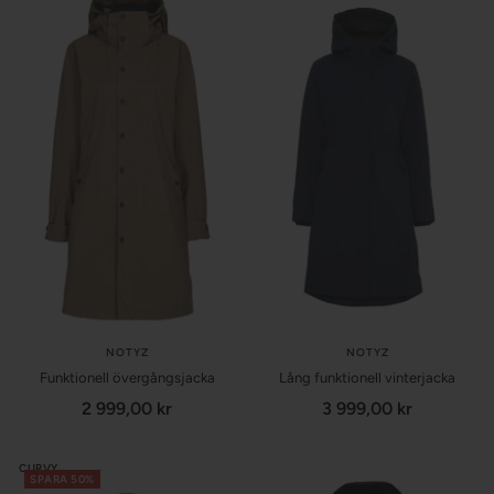
NOTYZ
NOTYZ
Funktionell övergångsjacka
Lång funktionell vinterjacka
Försäljningspris
Försäljningspris
2 999,00 kr
3 999,00 kr
CURVY
SPARA 50%