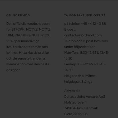
OM NORDMOD
TA KONTAKT MED OSS PÅ
Den officiella webbshoppen
på telefon
+45 44 12 40 88
för BTFCPH, NOTYZ, NOTYZ
E-post:
HIM, ORCHID & NO.1 BY OX.
contact@nordmod.com
Vi skapar moderiktiga
Telefon och e-post besvaras
kvalitetskläder för män och
under följande tider:
kvinnor. Hitta klassiska stilar
Mån-Tors: 8:30-12:45 & 13:45-
och de senaste trenderna i
15:30
kombination med den bästa
Fredag: 8:30-12:45 & 13:45-
designen.
14:30
Helger och allmänna
helgdagar: Stängt
Adress till:
Denasia Joint Venture ApS
Holstebrovej 1
7490 Aulum, Danmark
CVR: 27079105