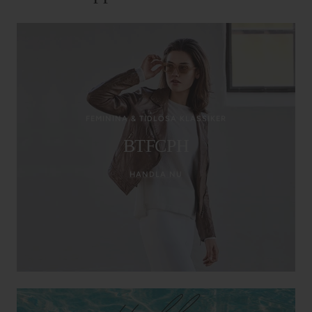
FEMININA & TIDLÖSA KLASSIKER
BTFCPH
HANDLA NU