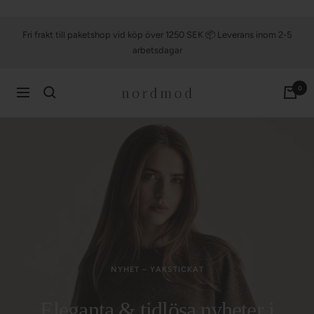
Till
innehållet
Fri frakt till paketshop vid köp över 1250 SEK 📦 Leverans inom 2-5
arbetsdagar
0
nordmod
Navigering
NYHET – YAKSTICKAT
Eleganta & tidlösa nyheter i