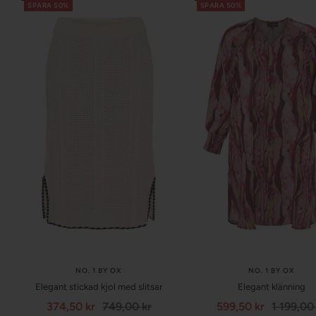
SPARA 50%
SPARA 50%
NO. 1 BY OX
NO. 1 BY OX
Elegant stickad kjol med slitsar
Elegant klänning
Försäljningspris
Normalpris
Försäljningspris
Normalp
374,50 kr
749,00 kr
599,50 kr
1 199,00