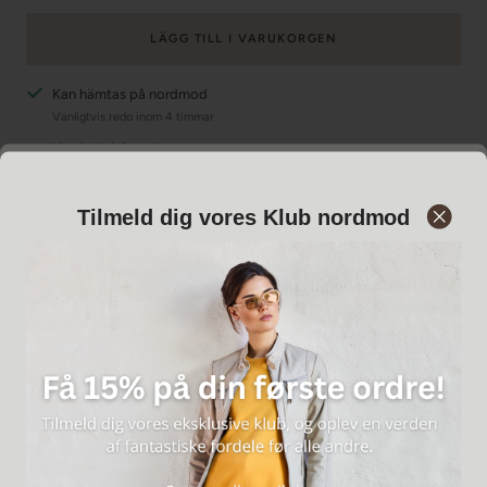
LÄGG TILL I VARUKORGEN
Kan hämtas på nordmod
Vanligtvis redo inom 4 timmar
Visa butiksinformation
Del
Tilmeld dig vores Klub nordmod
Anmäl dig till vår Klub nordmod
BESKRIVNING
Snygg och praktisk funktionsjacka tillverkad av återvunnen
polyester. Perfekt jacka för både vår och höst. Jackan har en
avtagbar huva och en hög hals som viks ner till en klassisk krage. Två
sidofickor med tryckknappar och långa ärmar med vindslåar. Stängs
med tvåvägsdragkedja och tryckknappar. Jackan är vatten- och
vattenavvisande.
Passform och passform
Vanlig passform