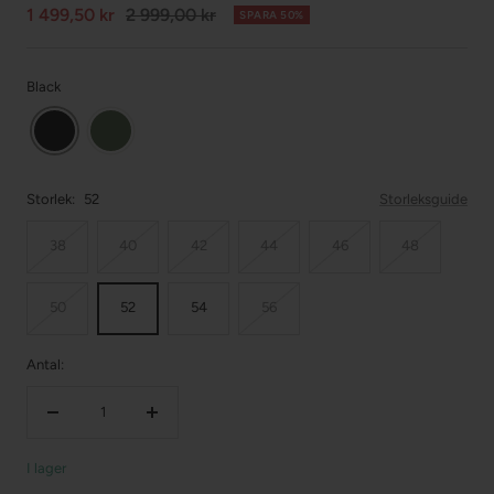
Försäljningspris
Normalpris
1 499,50 kr
2 999,00 kr
SPARA 50%
Black
Storlek:
52
Storleksguide
38
40
42
44
46
48
50
52
54
56
Antal:
Minska
Öka
mängden
mängden
I lager