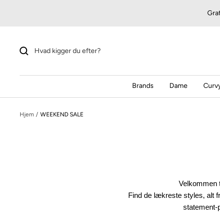
Videre
Grat
til
indhold
Brands
Dame
Curvy
Hjem
WEEKEND SALE
Velkommen t
Find de lækreste styles, alt 
statement-pi