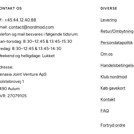
ONTAKT OS
DIVERSE
f.:
+45 44 12 40 88
Levering
mail:
contact@nordmod.com
Retur/Ombytning
elefon og mail besvares i følgende tidsrum:
an-torsdag: 8:30–12:45 & 13:45-15:30
Persondatapolitik
redag: 8:30–12:45 & 13:45-14:30
Om os
eekend og helligdage: Lukket
Handelsbetingels
dresse:
enasia Joint Venture ApS
Klub nordmod
olstebrovej 1
Køb gavekort
490 Aulum
VR: 27079105
Kontakt
FAQ
Fortryd ordre