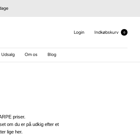
rdage
Login
Indkøbskurv
0
Udsalg
Om os
Blog
ARPE priser.
set om du er på udkig efter et
ter lige her.