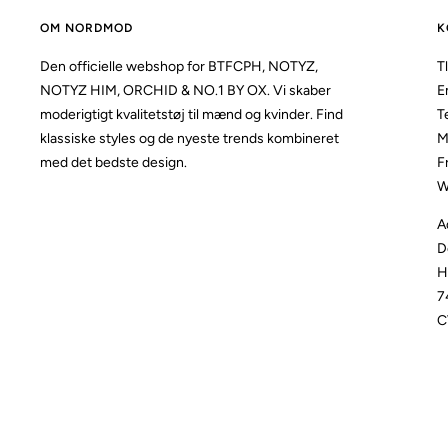
OM NORDMOD
K
Den officielle webshop for BTFCPH, NOTYZ,
Tl
NOTYZ HIM, ORCHID & NO.1 BY OX. Vi skaber
E
moderigtigt kvalitetstøj til mænd og kvinder. Find
T
klassiske styles og de nyeste trends kombineret
M
med det bedste design.
F
W
A
D
H
7
C